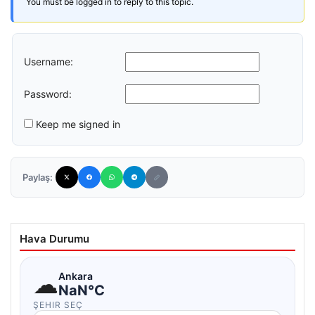
You must be logged in to reply to this topic.
Username:
Password:
Keep me signed in
Paylaş:
Hava Durumu
☁
Ankara
NaN°C
ŞEHIR SEÇ