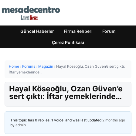
Güncel Haberler
Firma Rehberi
Forum
Çerez Politikası
Home
›
Forums
›
Magazin
›
Hayal Köseoğlu, Ozan Güven’e sert çıktı:
İftar yemeklerinde…
Hayal Köseoğlu, Ozan Güven’e
sert çıktı: İftar yemeklerinde…
This topic has 0 replies, 1 voice, and was last updated
2 months ago
by
admin
.