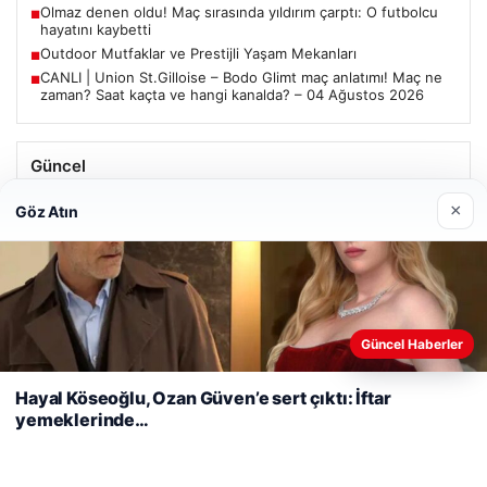
Olmaz denen oldu! Maç sırasında yıldırım çarptı: O futbolcu
■
hayatını kaybetti
Outdoor Mutfaklar ve Prestijli Yaşam Mekanları
■
CANLI | Union St.Gilloise – Bodo Glimt maç anlatımı! Maç ne
■
zaman? Saat kaçta ve hangi kanalda? – 04 Ağustos 2026
Güncel
Trabzonspor’da Mohamed Salah’ın Transferinde Görkemli
×
Göz Atın
İmza Töreni: Taraftarlar Tarihi Ana Tanıklık Etti
Web sitemizi nasıl kullandığınızı daha iyi anlayabilmek,
Güncel Haberler
08/05/2026
deneyiminizi kişiselleştirmek ve geliştirmek amacıyla çerezler
2 Yaşındaki Bebeğin Hayatını Kurtaran Havalimanı
kullanıyoruz.
Çerez Politikamız
Hayal Köseoğlu, Ozan Güven’e sert çıktı: İftar
Personeline Ödül
yemeklerinde…
Reddet
Kabul Et