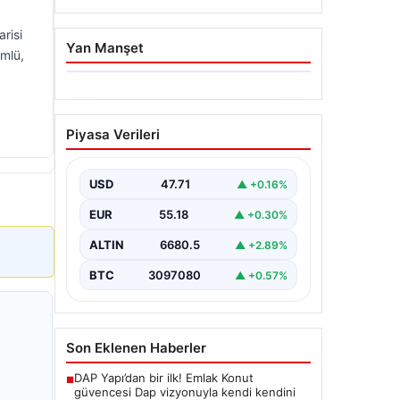
risi
Yan Manşet
ümlü,
06.08.2026
Trabzonspor’da Mohamed
Piyasa Verileri
Salah’ın Transferinde
Görkemli İmza Töreni:
Taraftarlar Tarihi Ana
USD
47.71
▲ +0.16%
Tanıklık Etti
EUR
55.18
▲ +0.30%
Trabzonspor, dünya futbolunun
yıldız isimlerinden Mohamed Salah’ı
ALTIN
6680.5
▲ +2.89%
renklerine bağlamanın gururunu
yaşıyor. Yoğun ilgiyle karşılanan…
BTC
3097080
▲ +0.57%
Son Eklenen Haberler
DAP Yapı’dan bir ilk! Emlak Konut
■
güvencesi Dap vizyonuyla kendi kendini