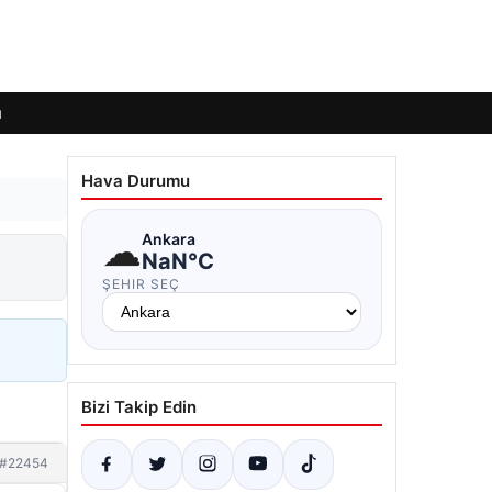
ı
Hava Durumu
☁
Ankara
NaN°C
ŞEHIR SEÇ
Bizi Takip Edin
#22454