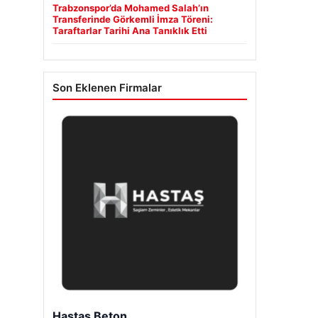
Trabzonspor’da Mohamed Salah’ın
Transferinde Görkemli İmza Töreni:
Taraftarlar Tarihi Ana Tanıklık Etti
Son Eklenen Firmalar
Hastaş Beton