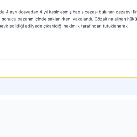
nda 4 ayrı dosyadan 4 yıl kesinleşmiş hapis cezası bulunan cezaevi fira
a sonucu bazanın içinde saklanırken, yakalandı. Gözaltına alınan hük
sevk edildiği adliyede çıkarıldığı hakimlik tarafından tutuklanarak