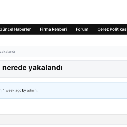
Güncel Haberler
Firma Rehberi
Forum
Çerez Politikas
 yakalandı
n nerede yakalandı
h, 1 week ago
by
admin
.