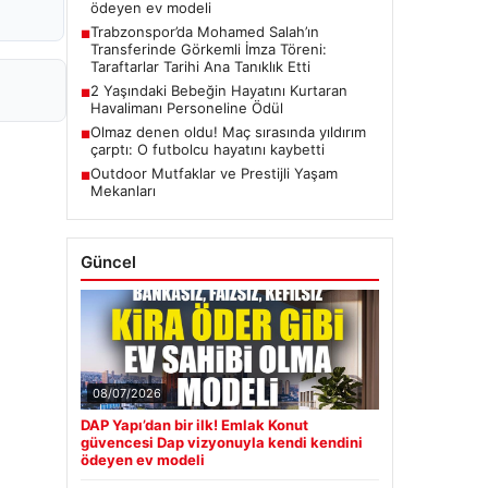
ödeyen ev modeli
Trabzonspor’da Mohamed Salah’ın
■
Transferinde Görkemli İmza Töreni:
Taraftarlar Tarihi Ana Tanıklık Etti
2 Yaşındaki Bebeğin Hayatını Kurtaran
■
Havalimanı Personeline Ödül
Olmaz denen oldu! Maç sırasında yıldırım
■
çarptı: O futbolcu hayatını kaybetti
Outdoor Mutfaklar ve Prestijli Yaşam
■
Mekanları
Güncel
08/07/2026
DAP Yapı’dan bir ilk! Emlak Konut
güvencesi Dap vizyonuyla kendi kendini
ödeyen ev modeli