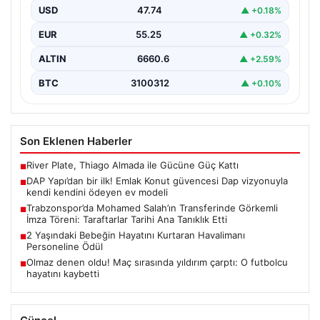
USD
47.74
▲ +0.18%
{"title": "DAP Yapı’dan Bir İlk: Güvence ve Vizyonla Kendi
Kendini Ödeyen Ev Modeli", "content":…
EUR
55.25
▲ +0.32%
ALTIN
6660.6
▲ +2.59%
BTC
3100312
▲ +0.10%
Son Eklenen Haberler
River Plate, Thiago Almada ile Gücüne Güç Kattı
■
DAP Yapı’dan bir ilk! Emlak Konut güvencesi Dap vizyonuyla
■
kendi kendini ödeyen ev modeli
Trabzonspor’da Mohamed Salah’ın Transferinde Görkemli
■
İmza Töreni: Taraftarlar Tarihi Ana Tanıklık Etti
2 Yaşındaki Bebeğin Hayatını Kurtaran Havalimanı
■
Personeline Ödül
Olmaz denen oldu! Maç sırasında yıldırım çarptı: O futbolcu
■
hayatını kaybetti