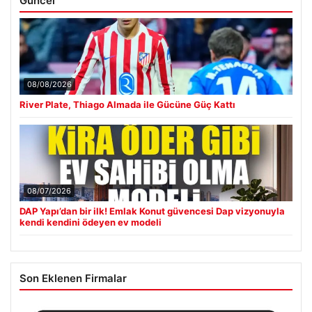
Güncel
08/08/2026
River Plate, Thiago Almada ile Gücüne Güç Kattı
08/07/2026
DAP Yapı’dan bir ilk! Emlak Konut güvencesi Dap vizyonuyla
kendi kendini ödeyen ev modeli
Son Eklenen Firmalar