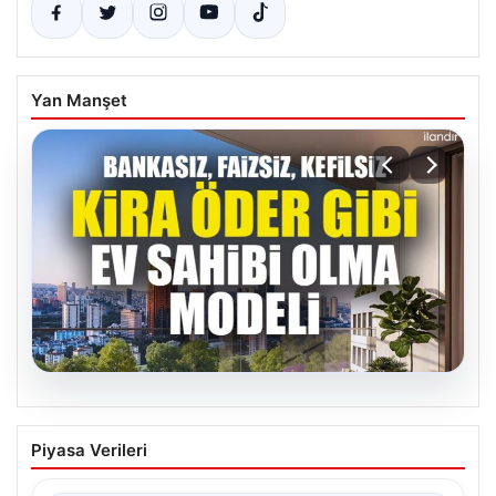
Yan Manşet
07.08.2026
DAP Yapı’dan bir ilk! Emlak Konut
Piyasa Verileri
güvencesi Dap vizyonuyla kendi
kendini ödeyen ev modeli