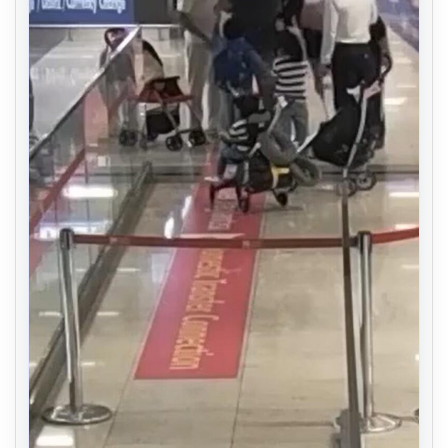
04.08.2026
Olmaz denen oldu! Maç sırasında
Piyasa Verileri
yıldırım çarptı: O futbolcu hayatını
kaybetti
USD
47.60
▲ +0.06%
EUR
55.00
▼ -0.02%
ALTIN
6524.2
▲ +0.43%
BTC
3079873
▲ +0.48%
Son Eklenen Haberler
Trabzonspor’da Mohamed Salah’ın Transferinde Görkemli
■
İmza Töreni: Taraftarlar Tarihi Ana Tanıklık Etti
2 Yaşındaki Bebeğin Hayatını Kurtaran Havalimanı
■
Personeline Ödül
Olmaz denen oldu! Maç sırasında yıldırım çarptı: O futbolcu
■
hayatını kaybetti