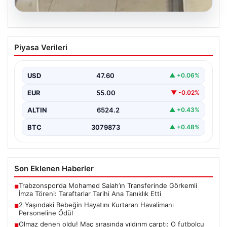
Outdoor Mutfaklar ve Prestijli Yaşam Mekanları
■
CANLI | Union St.Gilloise – Bodo Glimt maç anlatımı! Maç ne
■
zaman? Saat kaçta ve hangi kanalda? – 04 Ağustos 2026
Güncel
Trabzonspor’da Mohamed Salah’ın Transferinde Görkemli
İmza Töreni: Taraftarlar Tarihi Ana Tanıklık Etti
08/05/2026
2 Yaşındaki Bebeğin Hayatını Kurtaran Havalimanı
Personeline Ödül
Son Eklenen Firmalar