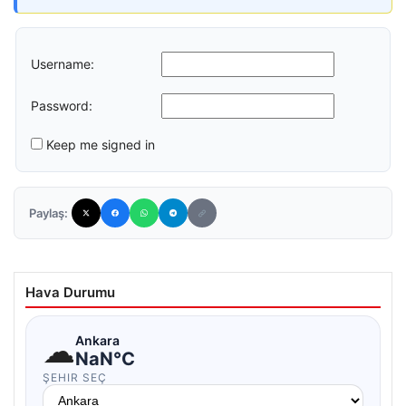
Username:
Password:
Keep me signed in
Paylaş:
Hava Durumu
☁
Ankara
NaN°C
ŞEHIR SEÇ