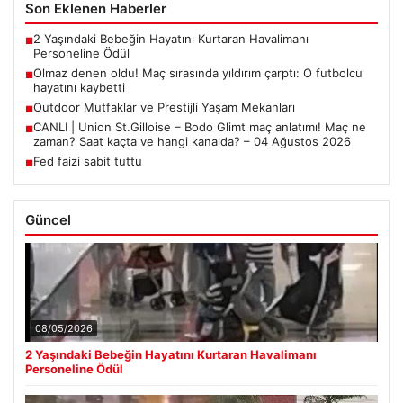
Son Eklenen Haberler
2 Yaşındaki Bebeğin Hayatını Kurtaran Havalimanı
■
Personeline Ödül
Olmaz denen oldu! Maç sırasında yıldırım çarptı: O futbolcu
■
hayatını kaybetti
Outdoor Mutfaklar ve Prestijli Yaşam Mekanları
■
CANLI | Union St.Gilloise – Bodo Glimt maç anlatımı! Maç ne
■
zaman? Saat kaçta ve hangi kanalda? – 04 Ağustos 2026
Fed faizi sabit tuttu
■
Güncel
08/05/2026
2 Yaşındaki Bebeğin Hayatını Kurtaran Havalimanı
Personeline Ödül