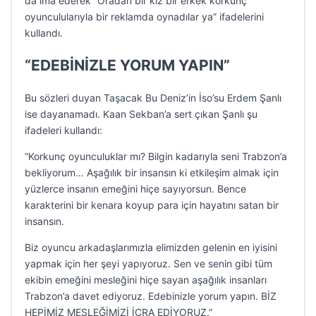
da ima ederek “Oradan bir kız bir erkek korkunç
oyunculularıyla bir reklamda oynadılar ya” ifadelerini
kullandı.
“EDEBİNİZLE YORUM YAPIN”
Bu sözleri duyan Taşacak Bu Deniz’in İso’su Erdem Şanlı
ise dayanamadı. Kaan Sekban’a sert çıkan Şanlı şu
ifadeleri kullandı:
“Korkunç oyunculuklar mı? Bilgin kadarıyla seni Trabzon’a
bekliyorum… Aşağılık bir insansın ki etkileşim almak için
yüzlerce insanın emeğini hiçe sayıyorsun. Bence
karakterini bir kenara koyup para için hayatını satan bir
insansın.
Biz oyuncu arkadaşlarımızla elimizden gelenin en iyisini
yapmak için her şeyi yapıyoruz. Sen ve senin gibi tüm
ekibin emeğini mesleğini hiçe sayan aşağılık insanları
Trabzon’a davet ediyoruz. Edebinizle yorum yapın. BİZ
HEPİMİZ MESLEĞİMİZİ İCRA EDİYORUZ.”