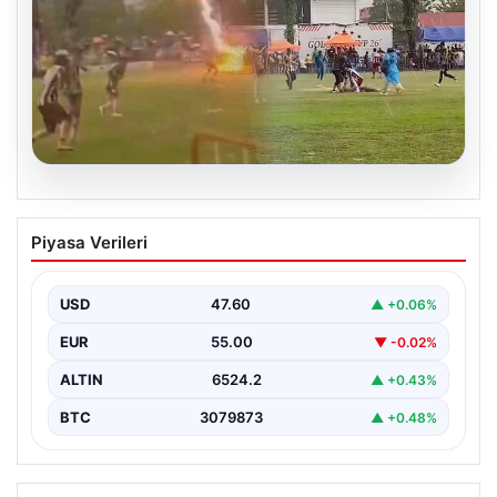
04.08.2026
Olmaz denen oldu! Maç sırasında
Piyasa Verileri
yıldırım çarptı: O futbolcu hayatını
kaybetti
USD
47.60
▲ +0.06%
EUR
55.00
▼ -0.02%
ALTIN
6524.2
▲ +0.43%
BTC
3079873
▲ +0.48%