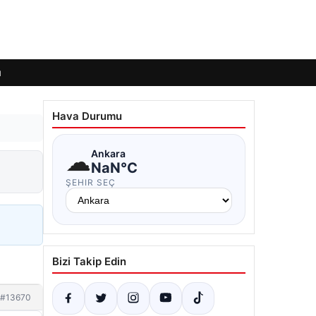
ı
Hava Durumu
☁
Ankara
NaN°C
ŞEHIR SEÇ
Bizi Takip Edin
#13670