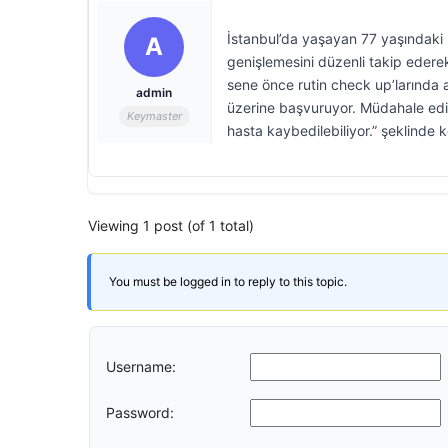
İstanbul’da yaşayan 77 yaşındaki Ü
A
genişlemesini düzenli takip ederek
sene önce rutin check up’larında a
admin
üzerine başvuruyor. Müdahale edi
Keymaster
hasta kaybedilebiliyor.” şeklinde 
Viewing 1 post (of 1 total)
You must be logged in to reply to this topic.
Username:
Password: