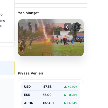
Yan Manşet
“2
leme
la
04.08.2026
Olmaz denen oldu! Maç
Piyasa Verileri
sırasında yıldırım çarptı: O
futbolcu hayatını kaybetti
USD
47.58
▲ +0.10%
EUR
55.00
▲ +0.26%
ALTIN
6514.0
▲ +4.54%