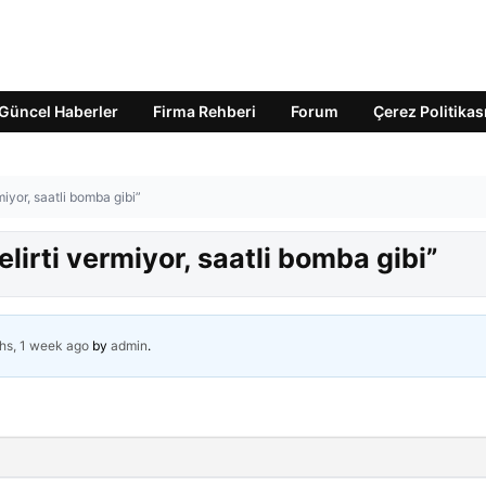
Güncel Haberler
Firma Rehberi
Forum
Çerez Politikas
miyor, saatli bomba gibi”
elirti vermiyor, saatli bomba gibi”
hs, 1 week ago
by
admin
.