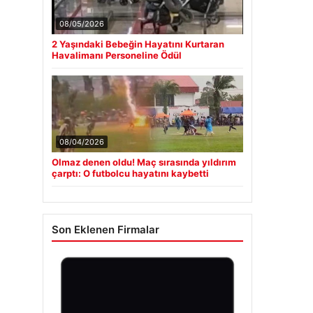
08/05/2026
2 Yaşındaki Bebeğin Hayatını Kurtaran
Havalimanı Personeline Ödül
08/04/2026
Olmaz denen oldu! Maç sırasında yıldırım
çarptı: O futbolcu hayatını kaybetti
Son Eklenen Firmalar