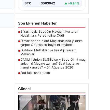
BTC
3063642
▲ +0.94%
Son Eklenen Haberler
2 Yaşındaki Bebeğin Hayatını Kurtaran
■
Havalimanı Personeline Ödül
Olmaz denen oldu! Maç sırasında yıldırım
■
çarptı: O futbolcu hayatını kaybetti
Outdoor Mutfaklar ve Prestijli Yaşam
■
Mekanları
CANLI | Union St.Gilloise – Bodo Glimt maç
■
anlatımı! Maç ne zaman? Saat kaçta ve
hangi kanalda? – 04 Ağustos 2026
Fed faizi sabit tuttu
■
Güncel