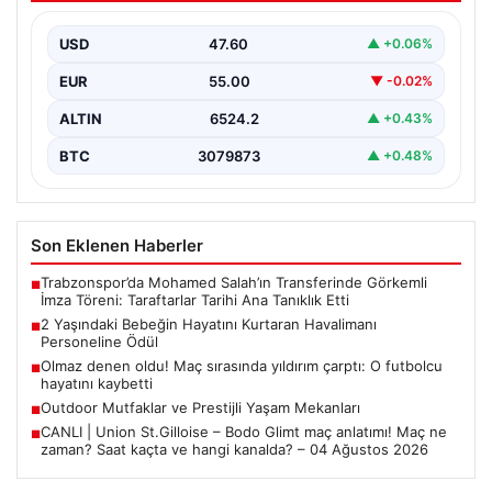
İstanbul Sabiha Gökçen Havalimanı'nda yaşanan kritik
bir olayda, 2 yaşındaki Liam isimli bir çocuğun…
USD
47.60
▲ +0.06%
EUR
55.00
▼ -0.02%
ALTIN
6524.2
▲ +0.43%
BTC
3079873
▲ +0.48%
Son Eklenen Haberler
Trabzonspor’da Mohamed Salah’ın Transferinde Görkemli
■
İmza Töreni: Taraftarlar Tarihi Ana Tanıklık Etti
2 Yaşındaki Bebeğin Hayatını Kurtaran Havalimanı
■
Personeline Ödül
Olmaz denen oldu! Maç sırasında yıldırım çarptı: O futbolcu
■
hayatını kaybetti
Outdoor Mutfaklar ve Prestijli Yaşam Mekanları
■
CANLI | Union St.Gilloise – Bodo Glimt maç anlatımı! Maç ne
■
zaman? Saat kaçta ve hangi kanalda? – 04 Ağustos 2026