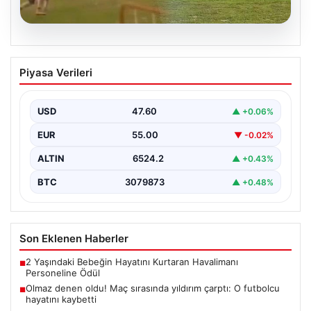
04.08.2026
Olmaz denen oldu! Maç sırasında
Piyasa Verileri
yıldırım çarptı: O futbolcu hayatını
kaybetti
USD
47.60
▲ +0.06%
EUR
55.00
▼ -0.02%
ALTIN
6524.2
▲ +0.43%
BTC
3079873
▲ +0.48%
Son Eklenen Haberler
2 Yaşındaki Bebeğin Hayatını Kurtaran Havalimanı
■
Personeline Ödül
Olmaz denen oldu! Maç sırasında yıldırım çarptı: O futbolcu
■
hayatını kaybetti