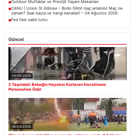
Outdoor Mutfaklar ve Prestijli Yaşam Mekanları
■
CANLI | Union St.Gilloise – Bodo Glimt maç anlatımı! Maç ne
■
zaman? Saat kaçta ve hangi kanalda? – 04 Ağustos 2026
Fed faizi sabit tuttu
■
Güncel
08/05/2026
2 Yaşındaki Bebeğin Hayatını Kurtaran Havalimanı
Personeline Ödül
08/04/2026