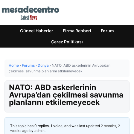
Güncel Haberler
Firma Rehberi
Forum
Çerez Politikası
Home
›
Forums
›
Dünya
›
NATO: ABD askerlerinin Avrupa’dan
çekilmesi savunma planlarını etkilemeyecek
NATO: ABD askerlerinin
Avrupa’dan çekilmesi savunma
planlarını etkilemeyecek
This topic has 0 replies, 1 voice, and was last updated
2 months, 2
weeks ago
by
admin
.