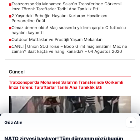
Trabzonspor’da Mohamed Salah’ın Transferinde Görkemli
■
İmza Töreni: Taraftarlar Tarihi Ana Tanıklık Etti
2 Yaşındaki Bebeğin Hayatını Kurtaran Havalimanı
■
Personeline Ödül
Olmaz denen oldu! Maç sırasında yıldırım çarptı: O futbolcu
■
hayatını kaybetti
Outdoor Mutfaklar ve Prestijli Yaşam Mekanları
■
CANLI | Union St.Gilloise – Bodo Glimt maç anlatımı! Maç ne
■
zaman? Saat kaçta ve hangi kanalda? – 04 Ağustos 2026
Güncel
Trabzonspor’da Mohamed Salah’ın Transferinde Görkemli
İmza Töreni: Taraftarlar Tarihi Ana Tanıklık Etti
×
Göz Atın
Web sitemizi nasıl kullandığınızı daha iyi anlayabilmek,
08/05/2026
deneyiminizi kişiselleştirmek ve geliştirmek amacıyla çerezler
2 Yaşındaki Bebeğin Hayatını Kurtaran Havalimanı
kullanıyoruz.
Çerez Politikamız
NATO zirvesi başlıyor! Tüm dünyanın gözü bugün
Personeline Ödül