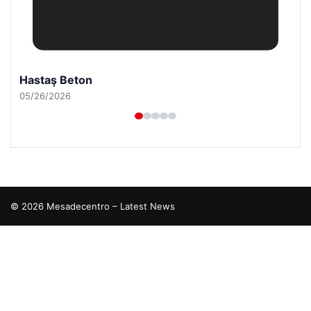
Hastaş Beton
05/26/2026
© 2026 Mesadecentro – Latest News
io