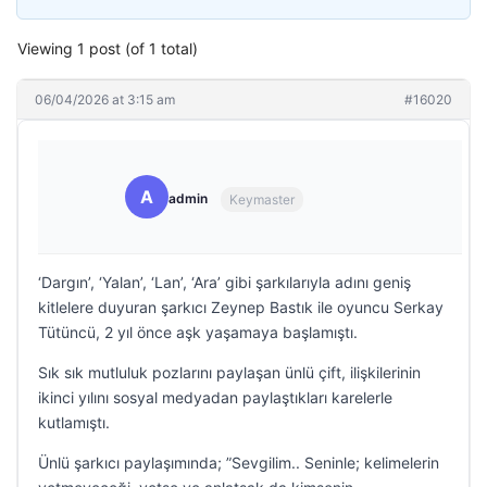
Viewing 1 post (of 1 total)
06/04/2026 at 3:15 am
#16020
A
admin
Keymaster
‘Dargın’, ‘Yalan’, ‘Lan’, ‘Ara’ gibi şarkılarıyla adını geniş
kitlelere duyuran şarkıcı Zeynep Bastık ile oyuncu Serkay
Tütüncü, 2 yıl önce aşk yaşamaya başlamıştı.
Sık sık mutluluk pozlarını paylaşan ünlü çift, ilişkilerinin
ikinci yılını sosyal medyadan paylaştıkları karelerle
kutlamıştı.
Ünlü şarkıcı paylaşımında; ”Sevgilim.. Seninle; kelimelerin