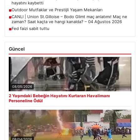
hayatını kaybetti
Outdoor Mutfaklar ve Prestijli Yaşam Mekanları
■
CANLI | Union St.Gilloise – Bodo Glimt maç anlatımı! Maç ne
■
zaman? Saat kaçta ve hangi kanalda? – 04 Ağustos 2026
Fed faizi sabit tuttu
■
Güncel
08/05/2026
2 Yaşındaki Bebeğin Hayatını Kurtaran Havalimanı
Personeline Ödül
08/04/2026