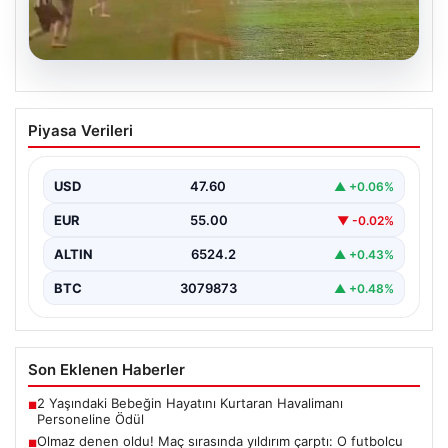
04.08.2026
Olmaz denen oldu! Maç sırasında
Piyasa Verileri
yıldırım çarptı: O futbolcu hayatını
kaybetti
USD
47.60
▲ +0.06%
EUR
55.00
▼ -0.02%
ALTIN
6524.2
▲ +0.43%
BTC
3079873
▲ +0.48%
Son Eklenen Haberler
2 Yaşındaki Bebeğin Hayatını Kurtaran Havalimanı
■
Personeline Ödül
Olmaz denen oldu! Maç sırasında yıldırım çarptı: O futbolcu
■