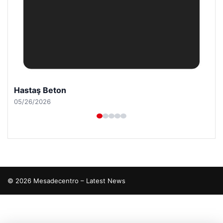
Hastaş Beton
05/26/2026
© 2026 Mesadecentro – Latest News
tcio