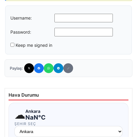
Username:
Password:
Keep me signed in
Paylaş:
Hava Durumu
☁
Ankara
NaN°C
ŞEHIR SEÇ