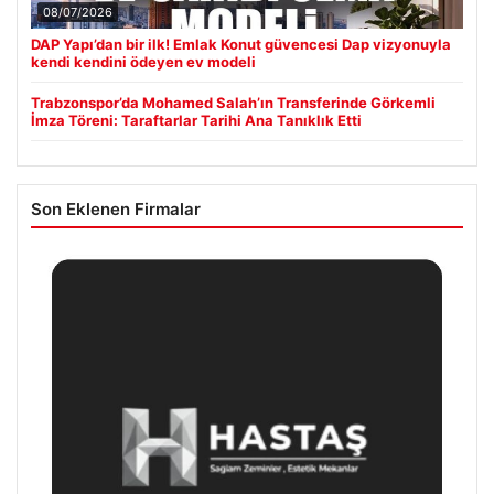
08/07/2026
DAP Yapı’dan bir ilk! Emlak Konut güvencesi Dap vizyonuyla
kendi kendini ödeyen ev modeli
Trabzonspor’da Mohamed Salah’ın Transferinde Görkemli
İmza Töreni: Taraftarlar Tarihi Ana Tanıklık Etti
Son Eklenen Firmalar