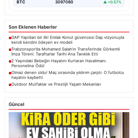
BTC
3097080
▲ +0.57%
Son Eklenen Haberler
DAP Yapı’dan bir ilk! Emlak Konut güvencesi Dap vizyonuyla
■
kendi kendini ödeyen ev modeli
Trabzonspor’da Mohamed Salah’ın Transferinde Görkemli
■
İmza Töreni: Taraftarlar Tarihi Ana Tanıklık Etti
2 Yaşındaki Bebeğin Hayatını Kurtaran Havalimanı
■
Personeline Ödül
Olmaz denen oldu! Maç sırasında yıldırım çarptı: O futbolcu
■
hayatını kaybetti
Outdoor Mutfaklar ve Prestijli Yaşam Mekanları
■
Güncel