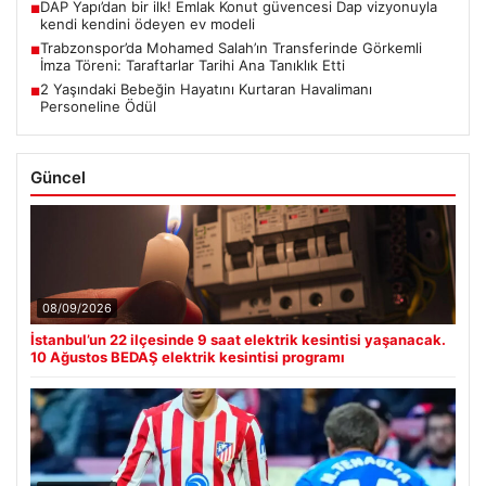
DAP Yapı’dan bir ilk! Emlak Konut güvencesi Dap vizyonuyla
■
kendi kendini ödeyen ev modeli
Trabzonspor’da Mohamed Salah’ın Transferinde Görkemli
■
İmza Töreni: Taraftarlar Tarihi Ana Tanıklık Etti
2 Yaşındaki Bebeğin Hayatını Kurtaran Havalimanı
■
Personeline Ödül
Güncel
08/09/2026
İstanbul’un 22 ilçesinde 9 saat elektrik kesintisi yaşanacak.
10 Ağustos BEDAŞ elektrik kesintisi programı