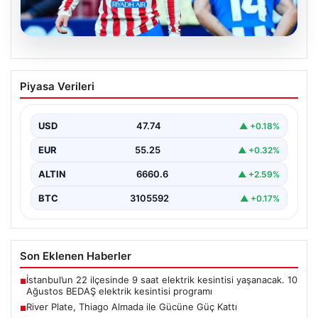
08.08.2026
River Plate, Thiago Almada ile Gücüne
Piyasa Verileri
Güç Kattı
Güney Amerika futbolunun köklü kulüplerinden River
Plate, transfer döneminin en çok konuşulan
USD
47.74
▲ +0.18%
isimlerinden biri…
EUR
55.25
▲ +0.32%
ALTIN
6660.6
▲ +2.59%
BTC
3105592
▲ +0.17%
Son Eklenen Haberler
İstanbul’un 22 ilçesinde 9 saat elektrik kesintisi yaşanacak. 10
■
Ağustos BEDAŞ elektrik kesintisi programı
River Plate, Thiago Almada ile Gücüne Güç Kattı
■