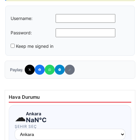
Username:
Password:
Keep me signed in
Paylaş:
Hava Durumu
☁
Ankara
NaN°C
ŞEHIR SEÇ