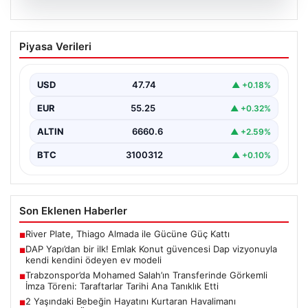
07.08.2026
DAP Yapı’dan bir ilk! Emlak Konut
Piyasa Verileri
güvencesi Dap vizyonuyla kendi
kendini ödeyen ev modeli
USD
47.74
▲ +0.18%
{"title": "DAP Yapı’dan Bir İlk: Güvence ve Vizyonla Kendi
Kendini Ödeyen Ev Modeli", "content":…
EUR
55.25
▲ +0.32%
ALTIN
6660.6
▲ +2.59%
BTC
3100312
▲ +0.10%
Son Eklenen Haberler
River Plate, Thiago Almada ile Gücüne Güç Kattı
■
DAP Yapı’dan bir ilk! Emlak Konut güvencesi Dap vizyonuyla
■
kendi kendini ödeyen ev modeli
Trabzonspor’da Mohamed Salah’ın Transferinde Görkemli
■
İmza Töreni: Taraftarlar Tarihi Ana Tanıklık Etti
2 Yaşındaki Bebeğin Hayatını Kurtaran Havalimanı
■