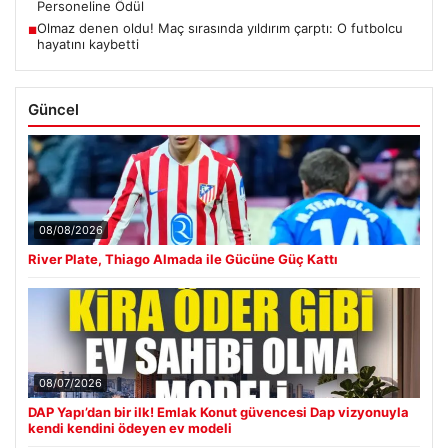
Personeline Ödül
Olmaz denen oldu! Maç sırasında yıldırım çarptı: O futbolcu
■
hayatını kaybetti
Güncel
08/08/2026
River Plate, Thiago Almada ile Gücüne Güç Kattı
08/07/2026
DAP Yapı’dan bir ilk! Emlak Konut güvencesi Dap vizyonuyla
kendi kendini ödeyen ev modeli