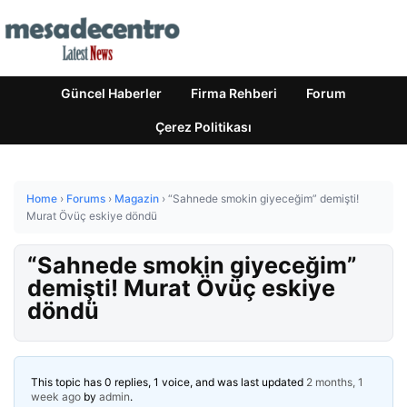
Güncel Haberler
Firma Rehberi
Forum
Çerez Politikası
Home
›
Forums
›
Magazin
›
“Sahnede smokin giyeceğim” demişti!
Murat Övüç eskiye döndü
“Sahnede smokin giyeceğim”
demişti! Murat Övüç eskiye
döndü
This topic has 0 replies, 1 voice, and was last updated
2 months, 1
week ago
by
admin
.