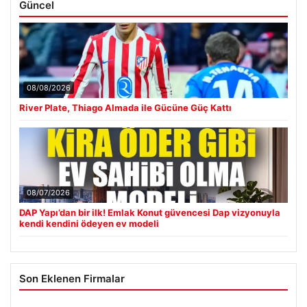
Güncel
08/08/2026
River Plate, Thiago Almada ile Gücüne Güç Kattı
08/07/2026
DAP Yapı’dan bir ilk! Emlak Konut güvencesi Dap vizyonuyla
kendi kendini ödeyen ev modeli
Son Eklenen Firmalar