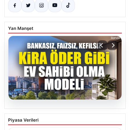
Yan Manşet
07.08.2026
DAP Yapı’dan bir ilk! Emlak Konut
Piyasa Verileri
güvencesi Dap vizyonuyla kendi
kendini ödeyen ev modeli