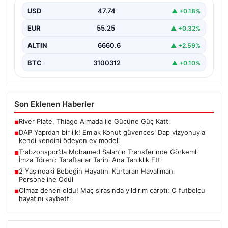
USD
47.74
▲ +0.18%
{"title": "DAP Yapı’dan Bir İlk: Güvence ve Vizyonla Kendi
Kendini Ödeyen Ev Modeli", "content":…
EUR
55.25
▲ +0.32%
ALTIN
6660.6
▲ +2.59%
BTC
3100312
▲ +0.10%
Son Eklenen Haberler
River Plate, Thiago Almada ile Gücüne Güç Kattı
■
DAP Yapı’dan bir ilk! Emlak Konut güvencesi Dap vizyonuyla
■
kendi kendini ödeyen ev modeli
Trabzonspor’da Mohamed Salah’ın Transferinde Görkemli
■
İmza Töreni: Taraftarlar Tarihi Ana Tanıklık Etti
2 Yaşındaki Bebeğin Hayatını Kurtaran Havalimanı
■
Personeline Ödül
Olmaz denen oldu! Maç sırasında yıldırım çarptı: O futbolcu
■
hayatını kaybetti