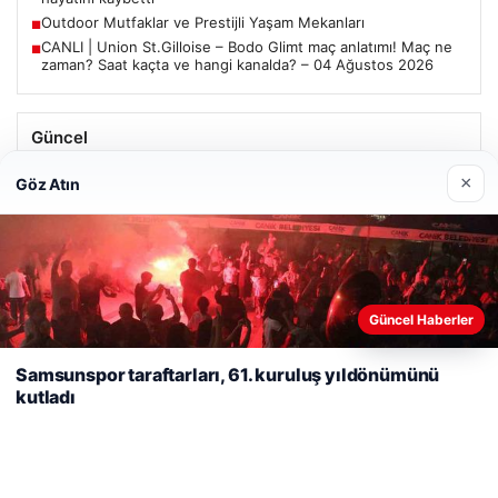
Outdoor Mutfaklar ve Prestijli Yaşam Mekanları
■
CANLI | Union St.Gilloise – Bodo Glimt maç anlatımı! Maç ne
■
zaman? Saat kaçta ve hangi kanalda? – 04 Ağustos 2026
Güncel
Trabzonspor’da Mohamed Salah’ın Transferinde Görkemli
×
Göz Atın
İmza Töreni: Taraftarlar Tarihi Ana Tanıklık Etti
Web sitemizi nasıl kullandığınızı daha iyi anlayabilmek,
Güncel Haberler
08/05/2026
deneyiminizi kişiselleştirmek ve geliştirmek amacıyla çerezler
2 Yaşındaki Bebeğin Hayatını Kurtaran Havalimanı
kullanıyoruz.
Çerez Politikamız
Samsunspor taraftarları, 61. kuruluş yıldönümünü
Personeline Ödül
kutladı
Reddet
Kabul Et
Son Eklenen Firmalar