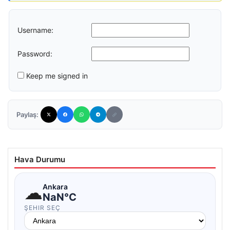
Username:
Password:
Keep me signed in
Paylaş:
Hava Durumu
☁
Ankara
NaN°C
ŞEHIR SEÇ