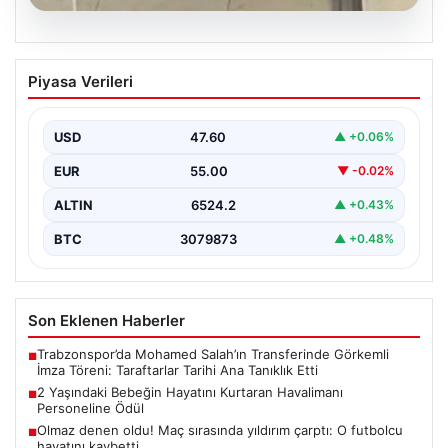
05.08.2026
2 Yaşındaki Bebeğin Hayatını Kurtaran
Piyasa Verileri
Havalimanı Personeline Ödül
İstanbul Sabiha Gökçen Havalimanı'nda yaşanan kritik
bir olayda, 2 yaşındaki Liam isimli bir çocuğun…
USD
47.60
▲ +0.06%
EUR
55.00
▼ -0.02%
ALTIN
6524.2
▲ +0.43%
BTC
3079873
▲ +0.48%
Son Eklenen Haberler
Trabzonspor’da Mohamed Salah’ın Transferinde Görkemli
■
İmza Töreni: Taraftarlar Tarihi Ana Tanıklık Etti
2 Yaşındaki Bebeğin Hayatını Kurtaran Havalimanı
■
Personeline Ödül
Olmaz denen oldu! Maç sırasında yıldırım çarptı: O futbolcu
■
hayatını kaybetti