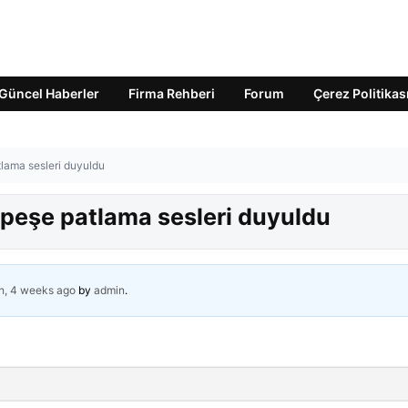
Güncel Haberler
Firma Rehberi
Forum
Çerez Politikas
lama sesleri duyuldu
 peşe patlama sesleri duyuldu
h, 4 weeks ago
by
admin
.