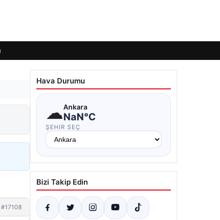
ı
Hava Durumu
☁
Ankara
NaN°C
ŞEHIR SEÇ
Bizi Takip Edin
#17108