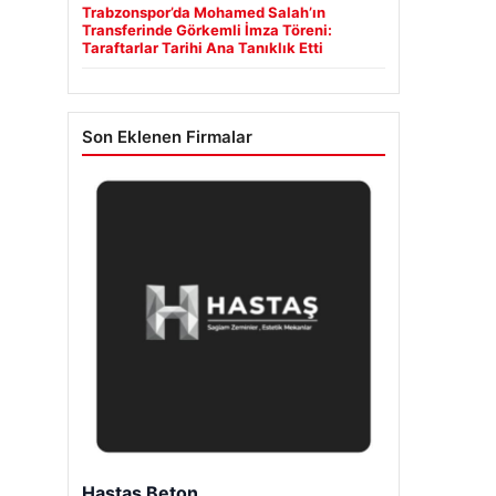
Trabzonspor’da Mohamed Salah’ın
Transferinde Görkemli İmza Töreni:
Taraftarlar Tarihi Ana Tanıklık Etti
Son Eklenen Firmalar
Hastaş Beton