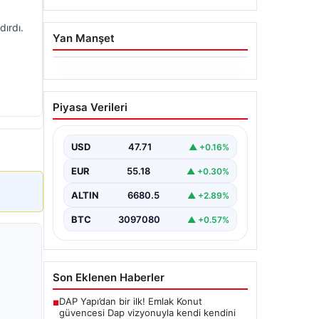
dırdı.
Yan Manşet
06.08.2026
Trabzonspor’da Mohamed
Piyasa Verileri
Salah’ın Transferinde
Görkemli İmza Töreni:
Taraftarlar Tarihi Ana
USD
47.71
▲ +0.16%
Tanıklık Etti
EUR
55.18
▲ +0.30%
Trabzonspor, dünya futbolunun
yıldız isimlerinden Mohamed Salah’ı
ALTIN
6680.5
▲ +2.89%
renklerine bağlamanın gururunu
yaşıyor. Yoğun ilgiyle karşılanan…
BTC
3097080
▲ +0.57%
Son Eklenen Haberler
DAP Yapı’dan bir ilk! Emlak Konut
■
güvencesi Dap vizyonuyla kendi kendini