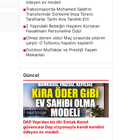
ödeyen ev modeli
Trabzonspor’da Mohamed Salah’ın
■
Transferinde Görkemli İmza Töreni:
Taraftarlar Tarihi Ana Tanıklık Etti
2 Yaşındaki Bebeğin Hayatını Kurtaran
■
Havalimanı Personeline Ödül
Olmaz denen oldu! Maç sırasında yıldırım
■
çarptı: O futbolcu hayatını kaybetti
Outdoor Mutfaklar ve Prestijli Yaşam
■
Mekanları
Güncel
08/07/2026
DAP Yapı’dan bir ilk! Emlak Konut
güvencesi Dap vizyonuyla kendi kendini
ödeyen ev modeli