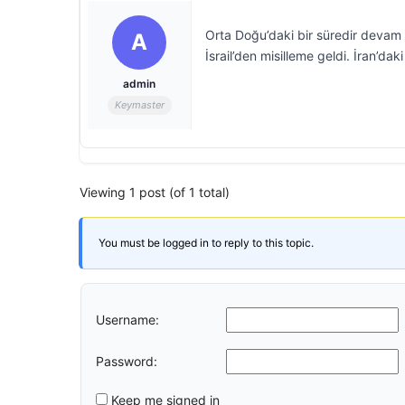
Orta Doğu’daki bir süredir devam ed
A
İsrail’den misilleme geldi. İran’da
admin
Keymaster
Viewing 1 post (of 1 total)
You must be logged in to reply to this topic.
Username:
Password:
Keep me signed in