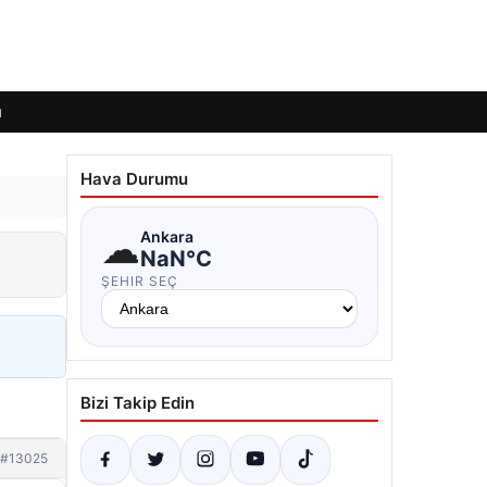
ı
Hava Durumu
☁
Ankara
NaN°C
ŞEHIR SEÇ
Bizi Takip Edin
#13025