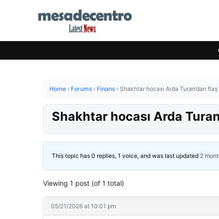
Home
›
Forums
›
Finans
›
Shakhtar hocası Arda Turan’dan flaş 
Shakhtar hocası Arda Turan’
This topic has 0 replies, 1 voice, and was last updated
2 mont
Viewing 1 post (of 1 total)
05/21/2026 at 10:01 pm