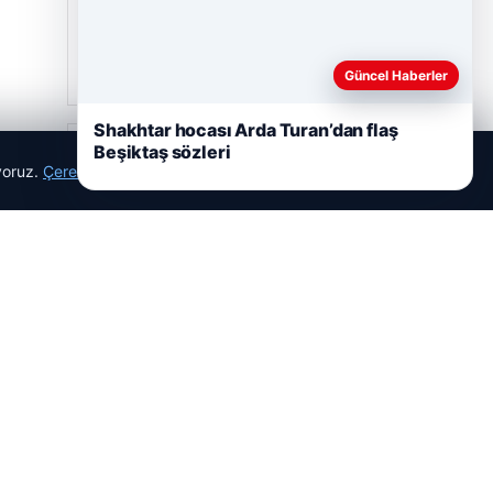
08/05/2026
2 Yaşındaki Bebeğin Hayatını Kurtaran
Havalimanı Personeline Ödül
Güncel Haberler
Shakhtar hocası Arda Turan’dan flaş
Son Eklenen Firmalar
Beşiktaş sözleri
ıyoruz.
Çerez Politikamız
Reddet
Kabul Et