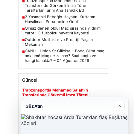
Trabzonspor’da Mohamed Salah’ın
■
Transferinde Görkemli İmza Töreni:
Taraftarlar Tarihi Ana Tanıklık Etti
2 Yaşındaki Bebeğin Hayatını Kurtaran
■
Havalimanı Personeline Ödül
Olmaz denen oldu! Maç sırasında yıldırım
■
çarptı: O futbolcu hayatını kaybetti
Outdoor Mutfaklar ve Prestijli Yaşam
■
Mekanları
CANLI | Union St.Gilloise – Bodo Glimt maç
■
anlatımı! Maç ne zaman? Saat kaçta ve
hangi kanalda? – 04 Ağustos 2026
Güncel
Trabzonspor’da Mohamed Salah’ın
Transferinde Görkemli İmza Töreni:
Taraftarlar Tarihi Ana Tanıklık Etti
×
Göz Atın