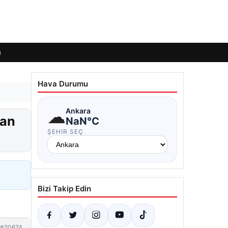
ı
Hava Durumu
☁
Ankara
ran
NaN°C
ŞEHIR SEÇ
Bizi Takip Edin
#20674