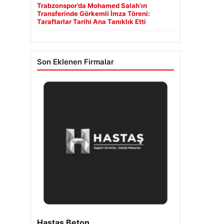
Trabzonspor’da Mohamed Salah’ın
Transferinde Görkemli İmza Töreni:
Taraftarlar Tarihi Ana Tanıklık Etti
Son Eklenen Firmalar
Hastaş Beton