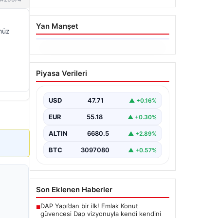
Yan Manşet
müz
06.08.2026
Trabzonspor’da Mohamed
Piyasa Verileri
Salah’ın Transferinde
Görkemli İmza Töreni:
Taraftarlar Tarihi Ana
USD
47.71
▲ +0.16%
Tanıklık Etti
EUR
55.18
▲ +0.30%
Trabzonspor, dünya futbolunun
yıldız isimlerinden Mohamed Salah’ı
ALTIN
6680.5
▲ +2.89%
renklerine bağlamanın gururunu
yaşıyor. Yoğun ilgiyle karşılanan…
BTC
3097080
▲ +0.57%
Son Eklenen Haberler
DAP Yapı’dan bir ilk! Emlak Konut
■
güvencesi Dap vizyonuyla kendi kendini