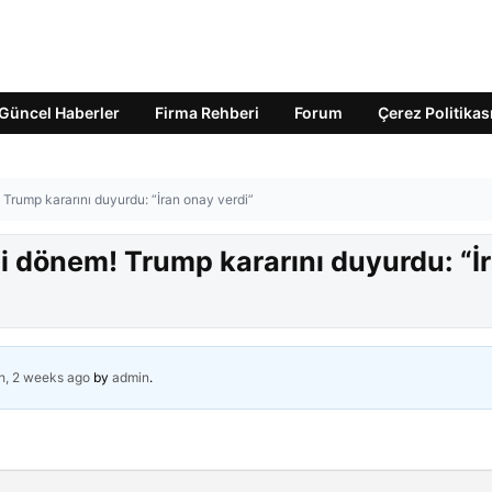
Güncel Haberler
Firma Rehberi
Forum
Çerez Politikas
Trump kararını duyurdu: “İran onay verdi”
i dönem! Trump kararını duyurdu: “İ
h, 2 weeks ago
by
admin
.