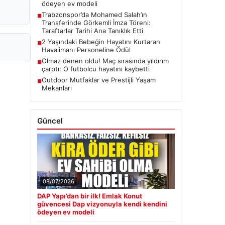
ödeyen ev modeli
Trabzonspor’da Mohamed Salah’ın
■
Transferinde Görkemli İmza Töreni:
Taraftarlar Tarihi Ana Tanıklık Etti
2 Yaşındaki Bebeğin Hayatını Kurtaran
■
Havalimanı Personeline Ödül
Olmaz denen oldu! Maç sırasında yıldırım
■
çarptı: O futbolcu hayatını kaybetti
Outdoor Mutfaklar ve Prestijli Yaşam
■
Mekanları
Güncel
08/07/2026
DAP Yapı’dan bir ilk! Emlak Konut
güvencesi Dap vizyonuyla kendi kendini
ödeyen ev modeli