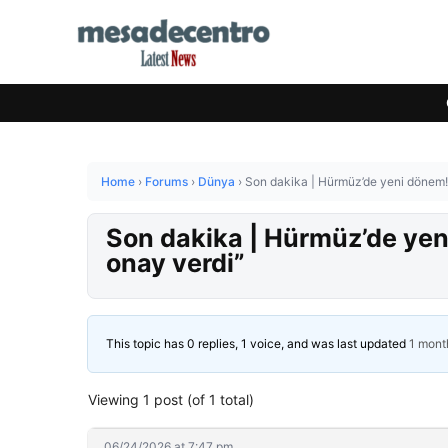
Home
›
Forums
›
Dünya
›
Son dakika | Hürmüz’de yeni dönem! 
Son dakika | Hürmüz’de yen
onay verdi”
This topic has 0 replies, 1 voice, and was last updated
1 mont
Viewing 1 post (of 1 total)
06/24/2026 at 7:47 pm