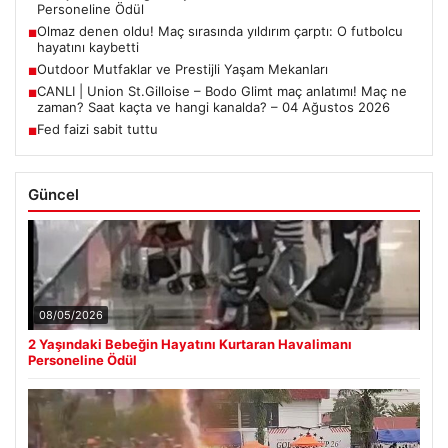
Personeline Ödül
Olmaz denen oldu! Maç sırasında yıldırım çarptı: O futbolcu
■
hayatını kaybetti
Outdoor Mutfaklar ve Prestijli Yaşam Mekanları
■
CANLI | Union St.Gilloise – Bodo Glimt maç anlatımı! Maç ne
■
zaman? Saat kaçta ve hangi kanalda? – 04 Ağustos 2026
Fed faizi sabit tuttu
■
Güncel
08/05/2026
2 Yaşındaki Bebeğin Hayatını Kurtaran Havalimanı
Personeline Ödül