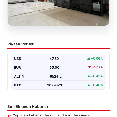
04.08.2026
Outdoor Mutfaklar ve Prestijli Yaşam
Piyasa Verileri
Mekanları
Dış hava yaşamı günümüzde büyük bir değişim
yaşamaktadır. Özellikle müstakil villalarda yaşayan
USD
47.60
▲ +0.06%
bireyler, bahçe…
EUR
55.00
▼ -0.02%
ALTIN
6524.2
▲ +0.43%
BTC
3079873
▲ +0.48%
Son Eklenen Haberler
2 Yaşındaki Bebeğin Hayatını Kurtaran Havalimanı
■