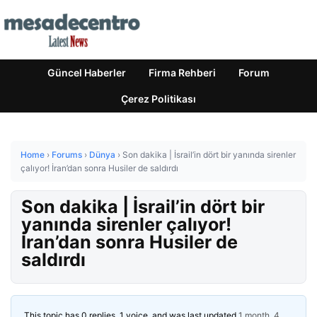
Güncel Haberler
Firma Rehberi
Forum
Çerez Politikası
Home
›
Forums
›
Dünya
›
Son dakika | İsrail’in dört bir yanında sirenler
çalıyor! İran’dan sonra Husiler de saldırdı
Son dakika | İsrail’in dört bir
yanında sirenler çalıyor!
İran’dan sonra Husiler de
saldırdı
This topic has 0 replies, 1 voice, and was last updated
1 month, 4