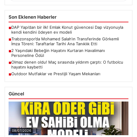
Son Eklenen Haberler
DAP Yapı’dan bir ilk! Emlak Konut güvencesi Dap vizyonuyla
■
kendi kendini ödeyen ev modeli
Trabzonspor’da Mohamed Salah’ın Transferinde Görkemli
■
İmza Töreni: Taraftarlar Tarihi Ana Tanıklık Etti
2 Yaşındaki Bebeğin Hayatını Kurtaran Havalimanı
■
Personeline Ödül
Olmaz denen oldu! Maç sırasında yıldırım çarptı: O futbolcu
■
hayatını kaybetti
Outdoor Mutfaklar ve Prestijli Yaşam Mekanları
■
Güncel
08/07/2026