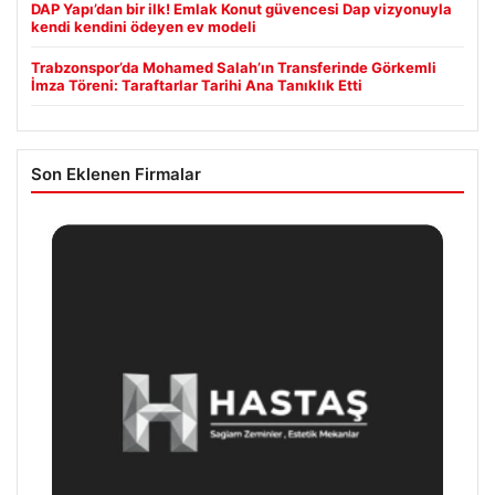
DAP Yapı’dan bir ilk! Emlak Konut güvencesi Dap vizyonuyla
kendi kendini ödeyen ev modeli
Trabzonspor’da Mohamed Salah’ın Transferinde Görkemli
İmza Töreni: Taraftarlar Tarihi Ana Tanıklık Etti
Son Eklenen Firmalar