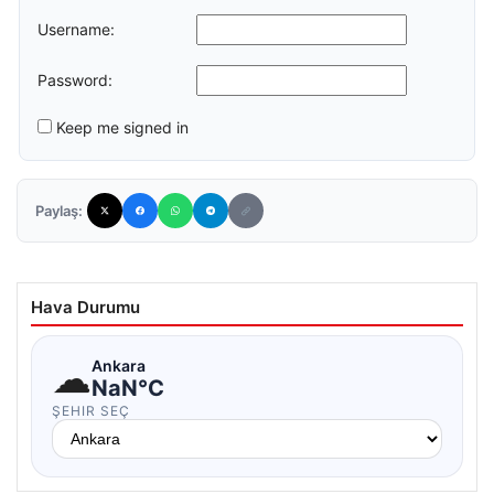
Username:
Password:
Keep me signed in
Paylaş:
Hava Durumu
☁
Ankara
NaN°C
ŞEHIR SEÇ