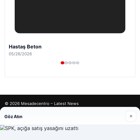
Hastaş Beton
05/26/2026
© 2026 Mesadecentro – Latest News
tcio
×
Göz Atın