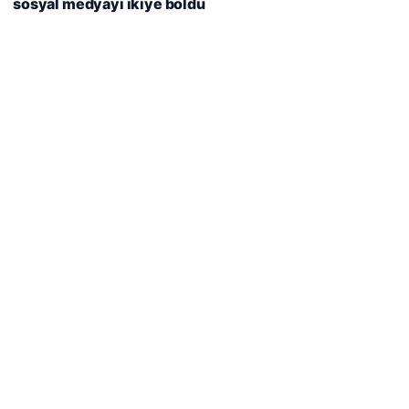
sosyal medyayı ikiye böldü
Reddet
Kabul Et
Son Eklenen Firmalar