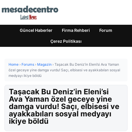
Güncel Haberler
Firma Rehberi
Forum
Çerez Politikası
Home
›
Forums
›
Magazin
›
Taşacak Bu Deniz’in Eleni’si Ava Yaman
özel geceye yine damga vurdu! Saçı, elbisesi ve ayakkabıları sosyal
medyayı ikiye böldü
Taşacak Bu Deniz’in Eleni’si
Ava Yaman özel geceye yine
damga vurdu! Saçı, elbisesi ve
ayakkabıları sosyal medyayı
ikiye böldü