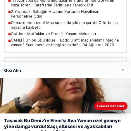
Trabzonspor’da Mohamed Salah’ın Transferinde Görkemli
■
İmza Töreni: Taraftarlar Tarihi Ana Tanıklık Etti
2 Yaşındaki Bebeğin Hayatını Kurtaran Havalimanı
■
Personeline Ödül
Olmaz denen oldu! Maç sırasında yıldırım çarptı: O futbolcu
■
hayatını kaybetti
Outdoor Mutfaklar ve Prestijli Yaşam Mekanları
■
CANLI | Union St.Gilloise – Bodo Glimt maç anlatımı! Maç ne
■
zaman? Saat kaçta ve hangi kanalda? – 04 Ağustos 2026
Güncel
×
Göz Atın
Trabzonspor’da Mohamed Salah’ın Transferinde Görkemli
İmza Töreni: Taraftarlar Tarihi Ana Tanıklık Etti
Güncel Haberler
Web sitemizi nasıl kullandığınızı daha iyi anlayabilmek,
08/05/2026
deneyiminizi kişiselleştirmek ve geliştirmek amacıyla çerezler
Taşacak Bu Deniz’in Eleni’si Ava Yaman özel geceye
2 Yaşındaki Bebeğin Hayatını Kurtaran Havalimanı
kullanıyoruz.
Çerez Politikamız
yine damga vurdu! Saçı, elbisesi ve ayakkabıları
Personeline Ödül