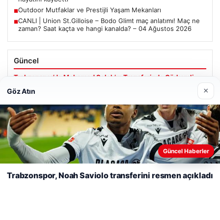
Outdoor Mutfaklar ve Prestijli Yaşam Mekanları
■
CANLI | Union St.Gilloise – Bodo Glimt maç anlatımı! Maç ne
■
zaman? Saat kaçta ve hangi kanalda? – 04 Ağustos 2026
Güncel
Trabzonspor’da Mohamed Salah’ın Transferinde Görkemli
İmza Töreni: Taraftarlar Tarihi Ana Tanıklık Etti
×
Göz Atın
Web sitemizi nasıl kullandığınızı daha iyi anlayabilmek,
08/05/2026
deneyiminizi kişiselleştirmek ve geliştirmek amacıyla çerezler
Güncel Haberler
2 Yaşındaki Bebeğin Hayatını Kurtaran Havalimanı
kullanıyoruz.
Çerez Politikamız
Personeline Ödül
Trabzonspor, Noah Saviolo transferini resmen açıkladı
Reddet
Kabul Et
Son Eklenen Firmalar