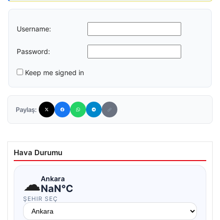
Username:
Password:
Keep me signed in
Paylaş:
Hava Durumu
☁
Ankara
NaN°C
ŞEHIR SEÇ