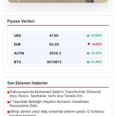
05.08.2026
2 Yaşındaki Bebeğin Hayatını Kurtaran
Piyasa Verileri
Havalimanı Personeline Ödül
İstanbul Sabiha Gökçen Havalimanı'nda yaşanan kritik
bir olayda, 2 yaşındaki Liam isimli bir çocuğun…
USD
47.60
▲ +0.06%
EUR
55.00
▼ -0.02%
ALTIN
6524.2
▲ +0.43%
BTC
3079873
▲ +0.48%
Son Eklenen Haberler
Trabzonspor’da Mohamed Salah’ın Transferinde Görkemli
■
İmza Töreni: Taraftarlar Tarihi Ana Tanıklık Etti
2 Yaşındaki Bebeğin Hayatını Kurtaran Havalimanı
■
Personeline Ödül
Olmaz denen oldu! Maç sırasında yıldırım çarptı: O futbolcu
■
hayatını kaybetti