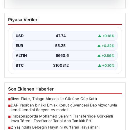
07.08.2026
DAP Yapı’dan bir ilk! Emlak Konut
Piyasa Verileri
güvencesi Dap vizyonuyla kendi
kendini ödeyen ev modeli
USD
47.74
▲ +0.18%
{"title": "DAP Yapı’dan Bir İlk: Güvence ve Vizyonla Kendi
Kendini Ödeyen Ev Modeli", "content":…
EUR
55.25
▲ +0.32%
ALTIN
6660.6
▲ +2.59%
BTC
3100312
▲ +0.10%
Son Eklenen Haberler
River Plate, Thiago Almada ile Gücüne Güç Kattı
■
DAP Yapı’dan bir ilk! Emlak Konut güvencesi Dap vizyonuyla
■
kendi kendini ödeyen ev modeli
Trabzonspor’da Mohamed Salah’ın Transferinde Görkemli
■
İmza Töreni: Taraftarlar Tarihi Ana Tanıklık Etti
2 Yaşındaki Bebeğin Hayatını Kurtaran Havalimanı
■