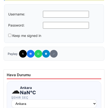
Username:
Password:
Keep me signed in
Paylaş:
Hava Durumu
☁
Ankara
NaN°C
ŞEHIR SEÇ