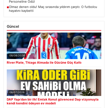
Personeline Ödül
Olmaz denen oldu! Maç sırasında yıldırım çarptı: O futbolcu
■
hayatını kaybetti
Güncel
08/08/2026
River Plate, Thiago Almada ile Gücüne Güç Kattı
08/07/2026
DAP Yapı’dan bir ilk! Emlak Konut güvencesi Dap vizyonuyla
kendi kendini ödeyen ev modeli