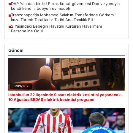
DAP Yapı’dan bir ilk! Emlak Konut güvencesi Dap vizyonuyla
■
kendi kendini ödeyen ev modeli
Trabzonspor’da Mohamed Salah’ın Transferinde Görkemli
■
İmza Töreni: Taraftarlar Tarihi Ana Tanıklık Etti
2 Yaşındaki Bebeğin Hayatını Kurtaran Havalimanı
■
Personeline Ödül
Güncel
08/09/2026
İstanbul’un 22 ilçesinde 9 saat elektrik kesintisi yaşanacak.
10 Ağustos BEDAŞ elektrik kesintisi programı