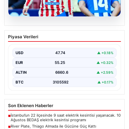
08.08.2026
River Plate, Thiago Almada ile Gücüne
Piyasa Verileri
Güç Kattı
Güney Amerika futbolunun köklü kulüplerinden River
Plate, transfer döneminin en çok konuşulan
USD
47.74
▲ +0.18%
isimlerinden biri…
EUR
55.25
▲ +0.32%
ALTIN
6660.6
▲ +2.59%
BTC
3105592
▲ +0.17%
Son Eklenen Haberler
İstanbul’un 22 ilçesinde 9 saat elektrik kesintisi yaşanacak. 10
■
Ağustos BEDAŞ elektrik kesintisi programı
River Plate, Thiago Almada ile Gücüne Güç Kattı
■