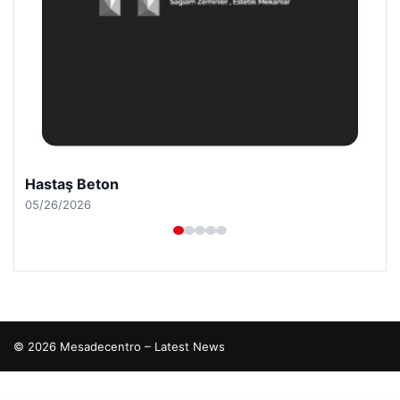
Hastaş Beton
05/26/2026
© 2026 Mesadecentro – Latest News
tcio