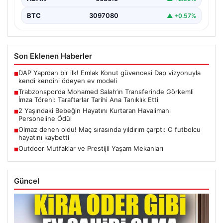
BTC
3097080
▲ +0.57%
Son Eklenen Haberler
DAP Yapı’dan bir ilk! Emlak Konut güvencesi Dap vizyonuyla
■
kendi kendini ödeyen ev modeli
Trabzonspor’da Mohamed Salah’ın Transferinde Görkemli
■
İmza Töreni: Taraftarlar Tarihi Ana Tanıklık Etti
2 Yaşındaki Bebeğin Hayatını Kurtaran Havalimanı
■
Personeline Ödül
Olmaz denen oldu! Maç sırasında yıldırım çarptı: O futbolcu
■
hayatını kaybetti
Outdoor Mutfaklar ve Prestijli Yaşam Mekanları
■
Güncel