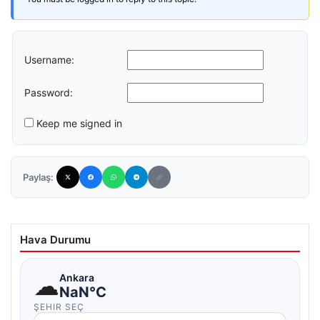
Username:
Password:
Keep me signed in
Paylaş:
Hava Durumu
☁
Ankara
NaN°C
ŞEHIR SEÇ