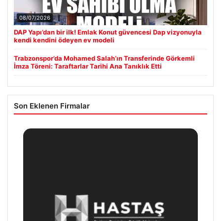
08/07/2026
DAP Yapı’dan bir ilk! Emlak Konut güvencesi Dap vizyonuyla
kendi kendini ödeyen ev modeli
Trabzonspor’da Mohamed Salah’ın Transferinde Görkemli
İmza Töreni: Taraftarlar Tarihi Ana Tanıklık Etti
Son Eklenen Firmalar