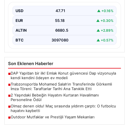
Taraftarlar Tarihi Ana Tanıklık Etti
USD
47.71
▲ +0.16%
Trabzonspor, dünya futbolunun yıldız isimlerinden
Mohamed Salah’ı renklerine bağlamanın gururunu
EUR
55.18
▲ +0.30%
yaşıyor. Yoğun ilgiyle karşılanan…
ALTIN
6680.5
▲ +2.89%
BTC
3097080
▲ +0.57%
Son Eklenen Haberler
DAP Yapı’dan bir ilk! Emlak Konut güvencesi Dap vizyonuyla
■
kendi kendini ödeyen ev modeli
Trabzonspor’da Mohamed Salah’ın Transferinde Görkemli
■
İmza Töreni: Taraftarlar Tarihi Ana Tanıklık Etti
2 Yaşındaki Bebeğin Hayatını Kurtaran Havalimanı
■
Personeline Ödül
Olmaz denen oldu! Maç sırasında yıldırım çarptı: O futbolcu
■
hayatını kaybetti
Outdoor Mutfaklar ve Prestijli Yaşam Mekanları
■