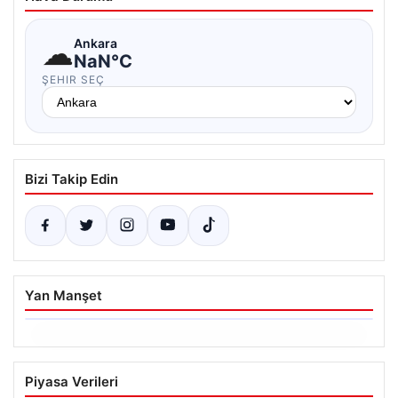
☁
Ankara
NaN°C
ŞEHIR SEÇ
Bizi Takip Edin
Yan Manşet
06.08.2026
Trabzonspor’da Mohamed Salah’ın
Piyasa Verileri
Transferinde Görkemli İmza Töreni: