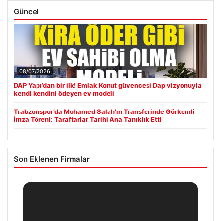
Güncel
08/07/2026
DAP Yapı’dan bir ilk! Emlak Konut güvencesi Dap vizyonuyla
kendi kendini ödeyen ev modeli
Trabzonspor’da Mohamed Salah’ın Transferinde Görkemli
İmza Töreni: Taraftarlar Tarihi Ana Tanıklık Etti
Son Eklenen Firmalar