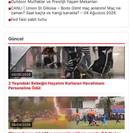
Outdoor Mutfaklar ve Prestijli Yaşam Mekanları
■
CANLI | Union St.Gilloise – Bodo Glimt maç anlatımı! Maç ne
■
zaman? Saat kaçta ve hangi kanalda? – 04 Ağustos 2026
Fed faizi sabit tuttu
■
Güncel
08/05/2026
2 Yaşındaki Bebeğin Hayatını Kurtaran Havalimanı
Personeline Ödül
08/04/2026