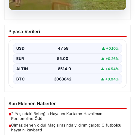
04.08.2026
Olmaz denen oldu! Maç sırasında
Piyasa Verileri
yıldırım çarptı: O futbolcu hayatını
kaybetti
USD
47.58
▲ +0.10%
EUR
55.00
▲ +0.26%
ALTIN
6514.0
▲ +4.54%
BTC
3063642
▲ +0.94%
Son Eklenen Haberler
2 Yaşındaki Bebeğin Hayatını Kurtaran Havalimanı
■
Personeline Ödül
Olmaz denen oldu! Maç sırasında yıldırım çarptı: O futbolcu
■
hayatını kaybetti