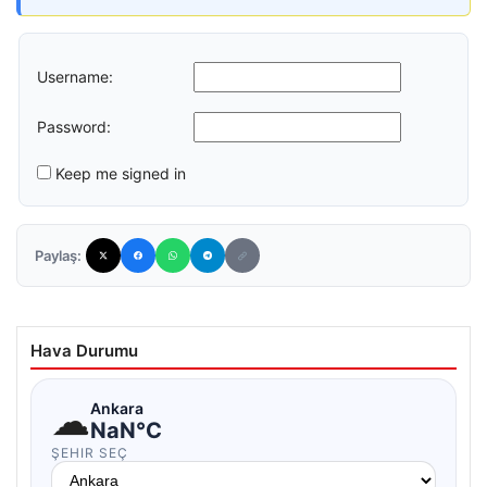
Username:
Password:
Keep me signed in
Paylaş:
Hava Durumu
☁
Ankara
NaN°C
ŞEHIR SEÇ