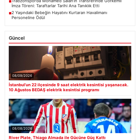
Trabzonspor’da Mohamed Salah’ın Transferinde Görkemli
■
İmza Töreni: Taraftarlar Tarihi Ana Tanıklık Etti
2 Yaşındaki Bebeğin Hayatını Kurtaran Havalimanı
■
Personeline Ödül
Güncel
08/09/2026
İstanbul’un 22 ilçesinde 9 saat elektrik kesintisi yaşanacak.
10 Ağustos BEDAŞ elektrik kesintisi programı
08/08/2026
River Plate, Thiago Almada ile Gücüne Güç Kattı