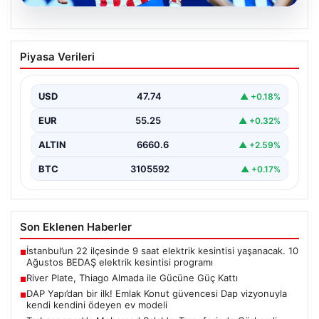
08.08.2026
River Plate, Thiago Almada ile Gücüne
Piyasa Verileri
Güç Kattı
Güney Amerika futbolunun köklü kulüplerinden River
Plate, transfer döneminin en çok konuşulan
USD
47.74
▲ +0.18%
isimlerinden biri…
EUR
55.25
▲ +0.32%
ALTIN
6660.6
▲ +2.59%
BTC
3105592
▲ +0.17%
Son Eklenen Haberler
İstanbul’un 22 ilçesinde 9 saat elektrik kesintisi yaşanacak. 10
■
Ağustos BEDAŞ elektrik kesintisi programı
River Plate, Thiago Almada ile Gücüne Güç Kattı
■
DAP Yapı’dan bir ilk! Emlak Konut güvencesi Dap vizyonuyla
■
kendi kendini ödeyen ev modeli