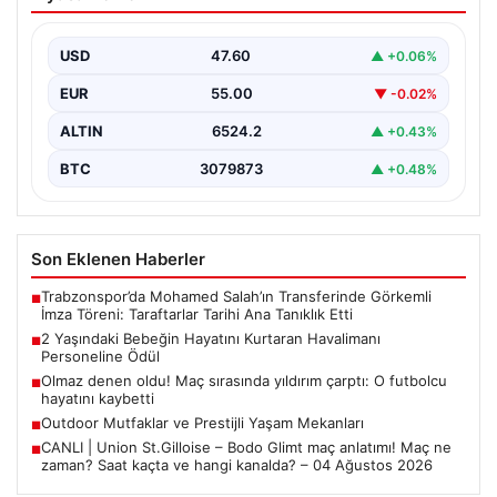
yıldırım çarptı: O futbolcu hayatını
kaybetti
USD
47.60
▲ +0.06%
EUR
55.00
▼ -0.02%
ALTIN
6524.2
▲ +0.43%
BTC
3079873
▲ +0.48%
Son Eklenen Haberler
Trabzonspor’da Mohamed Salah’ın Transferinde Görkemli
■
İmza Töreni: Taraftarlar Tarihi Ana Tanıklık Etti
2 Yaşındaki Bebeğin Hayatını Kurtaran Havalimanı
■
Personeline Ödül
Olmaz denen oldu! Maç sırasında yıldırım çarptı: O futbolcu
■
hayatını kaybetti
Outdoor Mutfaklar ve Prestijli Yaşam Mekanları
■
CANLI | Union St.Gilloise – Bodo Glimt maç anlatımı! Maç ne
■
zaman? Saat kaçta ve hangi kanalda? – 04 Ağustos 2026