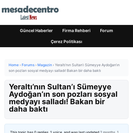
Güncel Haberler
Firma Rehberi
Forum
Çerez Politikası
Home
›
Forums
›
Magazin
›
Yeraltı’nın Sultan’ı Sümeyye Aydoğan’ın
son pozları sosyal medyayı salladı! Bakan bir daha baktı
Yeraltı’nın Sultan’ı Sümeyye
Aydoğan’ın son pozları sosyal
medyayı salladı! Bakan bir
daha baktı
This topic has 0 replies, 1 voice, and was last updated
2 months, 1