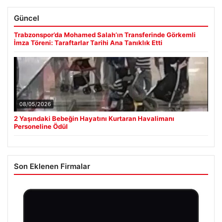
Güncel
Trabzonspor’da Mohamed Salah’ın Transferinde Görkemli
İmza Töreni: Taraftarlar Tarihi Ana Tanıklık Etti
08/05/2026
2 Yaşındaki Bebeğin Hayatını Kurtaran Havalimanı
Personeline Ödül
Son Eklenen Firmalar