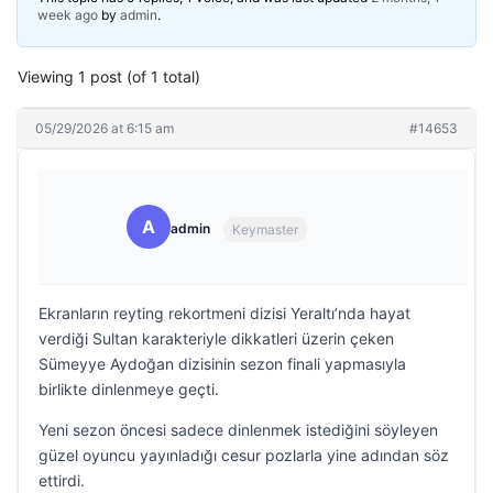
week ago
by
admin
.
Viewing 1 post (of 1 total)
05/29/2026 at 6:15 am
#14653
A
admin
Keymaster
Ekranların reyting rekortmeni dizisi Yeraltı’nda hayat
verdiği Sultan karakteriyle dikkatleri üzerin çeken
Sümeyye Aydoğan dizisinin sezon finali yapmasıyla
birlikte dinlenmeye geçti.
Yeni sezon öncesi sadece dinlenmek istediğini söyleyen
güzel oyuncu yayınladığı cesur pozlarla yine adından söz
ettirdi.