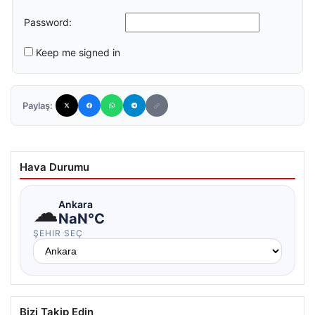
Password:
Keep me signed in
Paylaş:
Hava Durumu
☁
Ankara
NaN°C
ŞEHIR SEÇ
Bizi Takip Edin