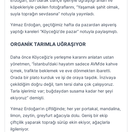
Erdoğan, son olarak bahçe işleriyle uğraştığı anları ve
köpekleriyle çekilen fotoğraflarını, “Yaşamak şahit olmak,
suyla toprağın sevdasına” notuyla yayınladı.
Yılmaz Erdoğan, geçtiğimiz hafta da pazardan alışveriş
yaptığı kareleri “Köyceğiz’de pazar” notuyla paylaşmıştı.
ORGANİK TARIMLA UĞRAŞIYOR
Daha önce Köyceğiz’e yerleşme kararını anlatan ustan
yönetmen, “İstanbul’daki hayatım sadece AVM’de kahve
içmek, trafikte beklemek ve eve dönmekten ibaretti.
Orada bir plato kurduk ve işi de oraya taşıdık. İnzivaya
çekildiğim doğru değil, tam tersi daha çok çalışıyoruz.
Tarla işlerimiz var; buğdaydan susama kadar her şeyi
ekiyoruz” demişti.
Yılmaz Erdoğan’ın çiftliğinde; her yer portakal, mandalina,
limon, zeytin, greyfurt ağacıyla dolu. Geniş bir ekip
çiftçilik yaparak toprağı sürüp ekin ekiyor, ağaçlarla
ilgileniyor.