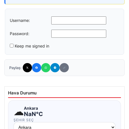
Username:
Password:
Keep me signed in
Paylaş:
Hava Durumu
☁
Ankara
NaN°C
ŞEHIR SEÇ