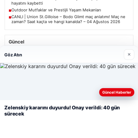
hayatını kaybetti
Outdoor Mutfaklar ve Prestijli Yaşam Mekanları
■
CANLI | Union St.Gilloise – Bodo Glimt maç anlatımı! Maç ne
■
zaman? Saat kaçta ve hangi kanalda? – 04 Ağustos 2026
Güncel
Trabzonspor’da Mohamed Salah’ın Transferinde Görkemli
×
Göz Atın
İmza Töreni: Taraftarlar Tarihi Ana Tanıklık Etti
Web sitemizi nasıl kullandığınızı daha iyi anlayabilmek,
Güncel Haberler
08/05/2026
deneyiminizi kişiselleştirmek ve geliştirmek amacıyla çerezler
2 Yaşındaki Bebeğin Hayatını Kurtaran Havalimanı
kullanıyoruz.
Çerez Politikamız
Zelenskiy kararını duyurdu! Onay verildi: 40 gün
Personeline Ödül
sürecek
Reddet
Kabul Et
Son Eklenen Firmalar