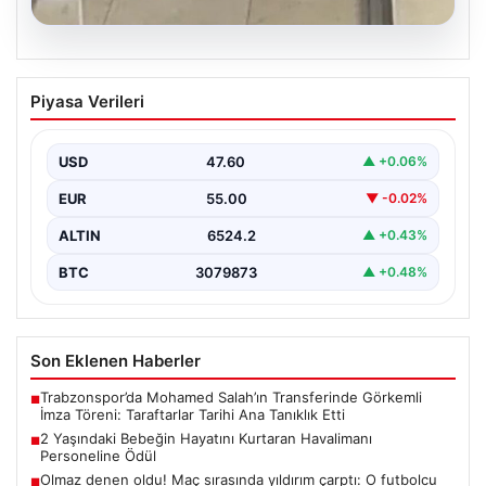
05.08.2026
2 Yaşındaki Bebeğin Hayatını Kurtaran
Piyasa Verileri
Havalimanı Personeline Ödül
İstanbul Sabiha Gökçen Havalimanı'nda yaşanan kritik
bir olayda, 2 yaşındaki Liam isimli bir çocuğun…
USD
47.60
▲ +0.06%
EUR
55.00
▼ -0.02%
ALTIN
6524.2
▲ +0.43%
BTC
3079873
▲ +0.48%
Son Eklenen Haberler
Trabzonspor’da Mohamed Salah’ın Transferinde Görkemli
■
İmza Töreni: Taraftarlar Tarihi Ana Tanıklık Etti
2 Yaşındaki Bebeğin Hayatını Kurtaran Havalimanı
■
Personeline Ödül
Olmaz denen oldu! Maç sırasında yıldırım çarptı: O futbolcu
■