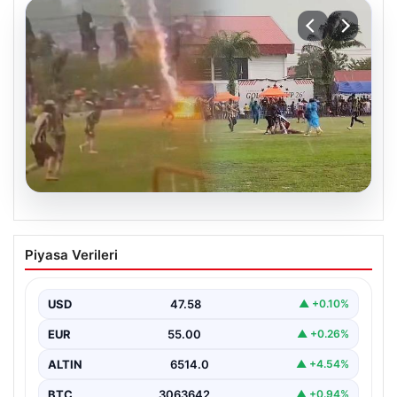
04.08.2026
Olmaz denen oldu! Maç sırasında
Piyasa Verileri
yıldırım çarptı: O futbolcu hayatını
kaybetti
USD
47.58
▲ +0.10%
EUR
55.00
▲ +0.26%
ALTIN
6514.0
▲ +4.54%
BTC
3063642
▲ +0.94%