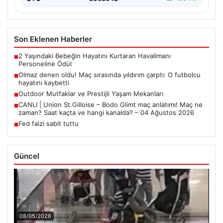
Son Eklenen Haberler
2 Yaşındaki Bebeğin Hayatını Kurtaran Havalimanı
■
Personeline Ödül
Olmaz denen oldu! Maç sırasında yıldırım çarptı: O futbolcu
■
hayatını kaybetti
Outdoor Mutfaklar ve Prestijli Yaşam Mekanları
■
CANLI | Union St.Gilloise – Bodo Glimt maç anlatımı! Maç ne
■
zaman? Saat kaçta ve hangi kanalda? – 04 Ağustos 2026
Fed faizi sabit tuttu
■
Güncel
08/05/2026