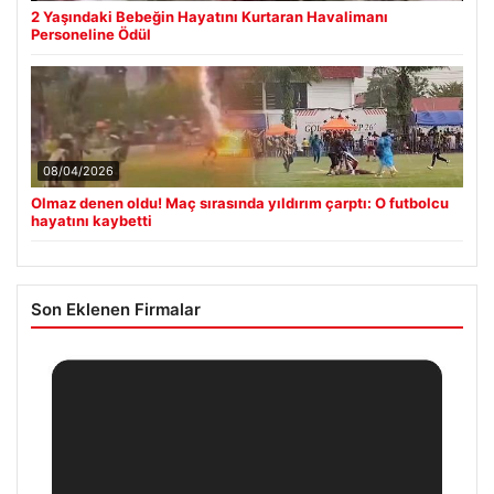
2 Yaşındaki Bebeğin Hayatını Kurtaran Havalimanı
Personeline Ödül
08/04/2026
Olmaz denen oldu! Maç sırasında yıldırım çarptı: O futbolcu
hayatını kaybetti
Son Eklenen Firmalar