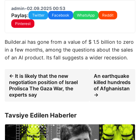
admin
•
02.09.2025 00:53
Paylaş:
Twitter
Facebook
WhatsApp
Reddit
Pinterest
Builder.ai has gone from a value of $ 1.5 billion to zero
in a few months, among the questions about the sales
of an AI product. Its fall suggests a wider recession.
← It is likely that the new
An earthquake
negotiation position of Israel
killed hundreds
Prolisca The Gaza War, the
of Afghanistan
experts say
→
Tavsiye Edilen Haberler