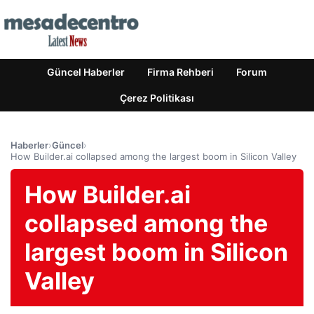
Güncel Haberler
Firma Rehberi
Forum
Çerez Politikası
Haberler
›
Güncel
›
How Builder.ai collapsed among the largest boom in Silicon Valley
How Builder.ai
collapsed among the
largest boom in Silicon
Valley