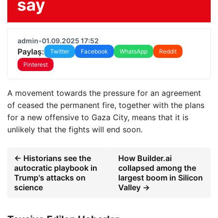
say
admin
•
01.09.2025 17:52
Paylaş:
Twitter
Facebook
WhatsApp
Reddit
Pinterest
A movement towards the pressure for an agreement
of ceased the permanent fire, together with the plans
for a new offensive to Gaza City, means that it is
unlikely that the fights will end soon.
← Historians see the
How Builder.ai
autocratic playbook in
collapsed among the
Trump's attacks on
largest boom in Silicon
science
Valley →