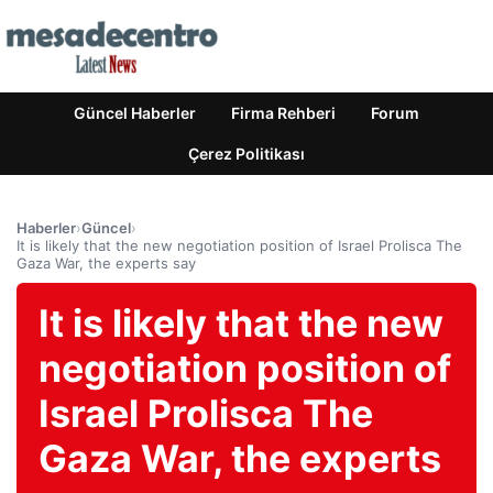
Güncel Haberler
Firma Rehberi
Forum
Çerez Politikası
Haberler
›
Güncel
›
It is likely that the new negotiation position of Israel Prolisca The
Gaza War, the experts say
It is likely that the new
negotiation position of
Israel Prolisca The
Gaza War, the experts