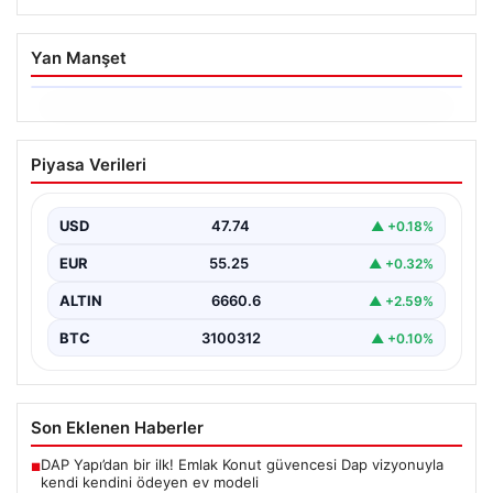
Yan Manşet
06.08.2026
Trabzonspor’da Mohamed Salah’ın
Piyasa Verileri
Transferinde Görkemli İmza Töreni:
Taraftarlar Tarihi Ana Tanıklık Etti
USD
47.74
▲ +0.18%
Trabzonspor, dünya futbolunun yıldız isimlerinden
Mohamed Salah’ı renklerine bağlamanın gururunu
EUR
55.25
▲ +0.32%
yaşıyor. Yoğun ilgiyle karşılanan…
ALTIN
6660.6
▲ +2.59%
BTC
3100312
▲ +0.10%
Son Eklenen Haberler
DAP Yapı’dan bir ilk! Emlak Konut güvencesi Dap vizyonuyla
■
kendi kendini ödeyen ev modeli