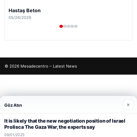
Prenses Night Club
04/29/2026
© 2026 Mesadecentro – Latest News
betcio
×
Göz Atın
Web sitemizi nasıl kullandığınızı daha iyi anlayabilmek,
deneyiminizi kişiselleştirmek ve geliştirmek amacıyla çerezler
It is likely that the new negotiation position of Israel
kullanıyoruz.
Çerez Politikamız
Prolisca The Gaza War, the experts say
Reddet
Kabul Et
09/01/2025