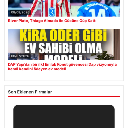
08/08/2026
River Plate, Thiago Almada ile Gücüne Güç Kattı
08/07/2026
DAP Yapı’dan bir ilk! Emlak Konut güvencesi Dap vizyonuyla
kendi kendini ödeyen ev modeli
Son Eklenen Firmalar