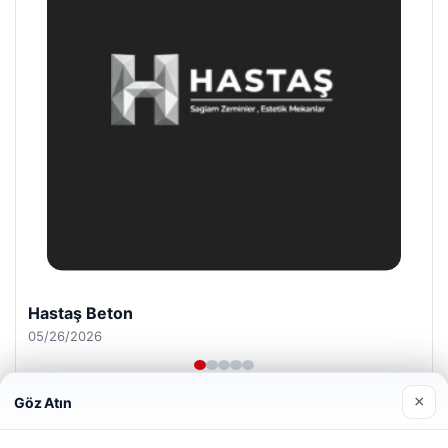
Prenses Night Club
04/29/2026
×
Göz Atın
Web sitemizi nasıl kullandığınızı daha iyi anlayabilmek,
deneyiminizi kişiselleştirmek ve geliştirmek amacıyla çerezler