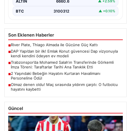
ALTIN
6660.6
▲ +2.59%
BTC
3100312
▲ +0.10%
Son Eklenen Haberler
River Plate, Thiago Almada ile Gücüne Güç Kattı
■
DAP Yapı’dan bir ilk! Emlak Konut güvencesi Dap vizyonuyla
■
kendi kendini ödeyen ev modeli
Trabzonspor’da Mohamed Salah’ın Transferinde Görkemli
■
İmza Töreni: Taraftarlar Tarihi Ana Tanıklık Etti
2 Yaşındaki Bebeğin Hayatını Kurtaran Havalimanı
■
Personeline Ödül
Olmaz denen oldu! Maç sırasında yıldırım çarptı: O futbolcu
■
hayatını kaybetti
Güncel