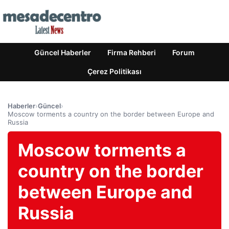
Güncel Haberler
Firma Rehberi
Forum
Çerez Politikası
Haberler
›
Güncel
›
Moscow torments a country on the border between Europe and
Russia
Moscow torments a
country on the border
between Europe and
Russia