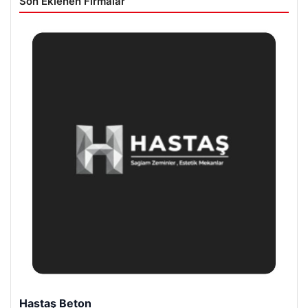
Son Eklenen Firmalar
Prenses Night Club