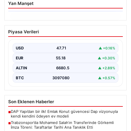
Yan Manşet
06.08.2026
Trabzonspor’da Mohamed Salah’ın
Piyasa Verileri
Transferinde Görkemli İmza Töreni:
Taraftarlar Tarihi Ana Tanıklık Etti
USD
47.71
▲ +0.16%
Trabzonspor, dünya futbolunun yıldız isimlerinden
Mohamed Salah’ı renklerine bağlamanın gururunu
EUR
55.18
▲ +0.30%
yaşıyor. Yoğun ilgiyle karşılanan…
ALTIN
6680.5
▲ +2.89%
BTC
3097080
▲ +0.57%
Son Eklenen Haberler
DAP Yapı’dan bir ilk! Emlak Konut güvencesi Dap vizyonuyla
■
kendi kendini ödeyen ev modeli
Trabzonspor’da Mohamed Salah’ın Transferinde Görkemli
■
İmza Töreni: Taraftarlar Tarihi Ana Tanıklık Etti