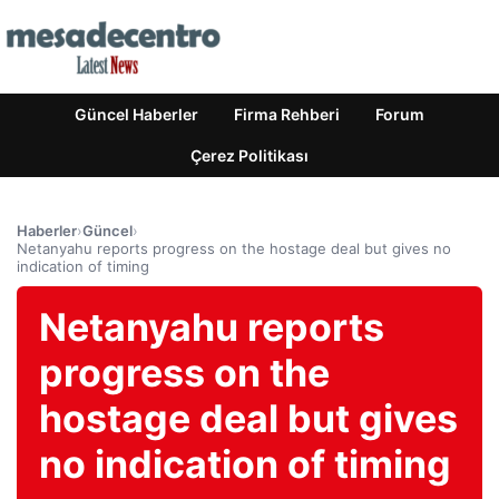
Güncel Haberler
Firma Rehberi
Forum
Çerez Politikası
Haberler
›
Güncel
›
Netanyahu reports progress on the hostage deal but gives no
indication of timing
Netanyahu reports
progress on the
hostage deal but gives
no indication of timing