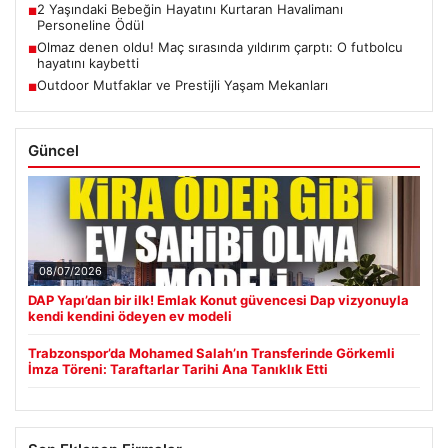
2 Yaşındaki Bebeğin Hayatını Kurtaran Havalimanı
■
Personeline Ödül
Olmaz denen oldu! Maç sırasında yıldırım çarptı: O futbolcu
■
hayatını kaybetti
Outdoor Mutfaklar ve Prestijli Yaşam Mekanları
■
Güncel
08/07/2026
DAP Yapı’dan bir ilk! Emlak Konut güvencesi Dap vizyonuyla
kendi kendini ödeyen ev modeli
Trabzonspor’da Mohamed Salah’ın Transferinde Görkemli
İmza Töreni: Taraftarlar Tarihi Ana Tanıklık Etti