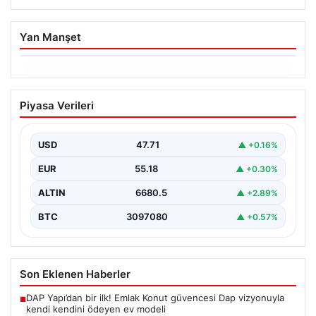
Yan Manşet
06.08.2026
Trabzonspor’da Mohamed Salah’ın
Piyasa Verileri
Transferinde Görkemli İmza Töreni:
Taraftarlar Tarihi Ana Tanıklık Etti
USD
47.71
▲ +0.16%
Trabzonspor, dünya futbolunun yıldız isimlerinden
Mohamed Salah’ı renklerine bağlamanın gururunu
EUR
55.18
▲ +0.30%
yaşıyor. Yoğun ilgiyle karşılanan…
ALTIN
6680.5
▲ +2.89%
BTC
3097080
▲ +0.57%
Son Eklenen Haberler
DAP Yapı’dan bir ilk! Emlak Konut güvencesi Dap vizyonuyla
■
kendi kendini ödeyen ev modeli