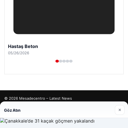
Hastaş Beton
05/26/2026
© 2026 Mesadecentro – Latest News
tcio
×
Göz Atın