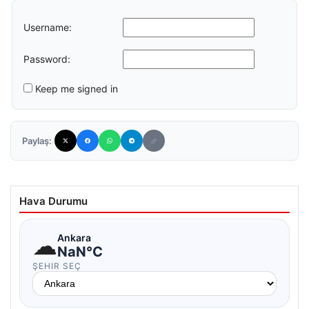
Username:
Password:
Keep me signed in
Paylaş:
Hava Durumu
☁
Ankara
NaN°C
ŞEHIR SEÇ