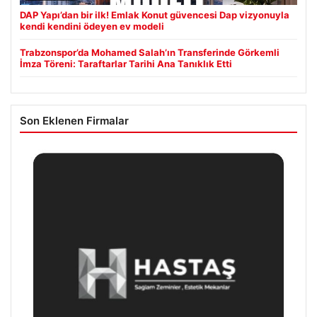
DAP Yapı’dan bir ilk! Emlak Konut güvencesi Dap vizyonuyla
kendi kendini ödeyen ev modeli
Trabzonspor’da Mohamed Salah’ın Transferinde Görkemli
İmza Töreni: Taraftarlar Tarihi Ana Tanıklık Etti
Son Eklenen Firmalar