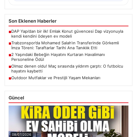
Son Eklenen Haberler
DAP Yapı’dan bir ilk! Emlak Konut güvencesi Dap vizyonuyla
■
kendi kendini ödeyen ev modeli
Trabzonspor’da Mohamed Salah’ın Transferinde Görkemli
■
İmza Töreni: Taraftarlar Tarihi Ana Tanıklık Etti
2 Yaşındaki Bebeğin Hayatını Kurtaran Havalimanı
■
Personeline Ödül
Olmaz denen oldu! Maç sırasında yıldırım çarptı: O futbolcu
■
hayatını kaybetti
Outdoor Mutfaklar ve Prestijli Yaşam Mekanları
■
Güncel
08/07/2026