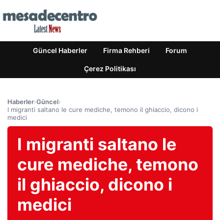
Güncel Haberler
Firma Rehberi
Forum
Çerez Politikası
Haberler
›
Güncel
›
I migranti saltano le cure mediche, temono il ghiaccio, dicono i
medici
I migranti saltano le
cure mediche, temono
il ghiaccio, dicono i
medici