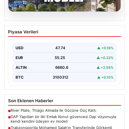
07.08.2026
DAP Yapı’dan bir ilk! Emlak Konut
Piyasa Verileri
güvencesi Dap vizyonuyla kendi
kendini ödeyen ev modeli
USD
47.74
▲ +0.18%
{“title”: “DAP Yapı’dan Bir İlk: Güvence ve Vizyonla Kendi
Kendini Ödeyen Ev Modeli”, “content”:…
EUR
55.25
▲ +0.32%
ALTIN
6660.6
▲ +2.59%
BTC
3100312
▲ +0.10%
Son Eklenen Haberler
River Plate, Thiago Almada ile Gücüne Güç Kattı
■
DAP Yapı’dan bir ilk! Emlak Konut güvencesi Dap vizyonuyla
■
kendi kendini ödeyen ev modeli
Trabzonspor’da Mohamed Salah’ın Transferinde Görkemli
■