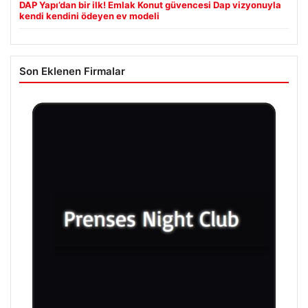
DAP Yapı’dan bir ilk! Emlak Konut güvencesi Dap vizyonuyla
kendi kendini ödeyen ev modeli
Son Eklenen Firmalar