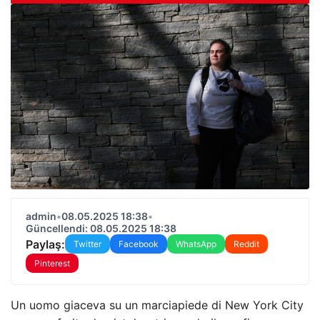
admin
•
08.05.2025 18:38
•
Güncellendi: 08.05.2025 18:38
Paylaş:
Twitter
Facebook
WhatsApp
Reddit
Pinterest
Un uomo giaceva su un marciapiede di New York City