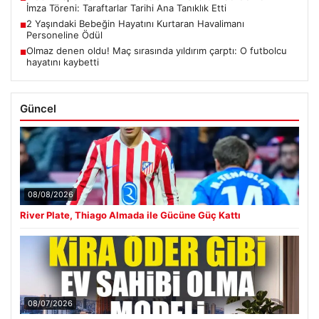
İmza Töreni: Taraftarlar Tarihi Ana Tanıklık Etti
2 Yaşındaki Bebeğin Hayatını Kurtaran Havalimanı
■
Personeline Ödül
Olmaz denen oldu! Maç sırasında yıldırım çarptı: O futbolcu
■
hayatını kaybetti
Güncel
08/08/2026
River Plate, Thiago Almada ile Gücüne Güç Kattı
08/07/2026